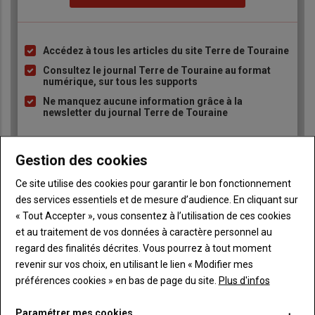
Accédez à tous les articles du site Terre de Touraine
Liste
à
Consultez le journal Terre de Touraine au format
numérique, sur tous les supports
puce
Ne manquez aucune information grâce à la
newsletter du journal Terre de Touraine
Gestion des cookies
Ce site utilise des cookies pour garantir le bon fonctionnement
des services essentiels et de mesure d’audience. En cliquant sur
« Tout Accepter », vous consentez à l’utilisation de ces cookies
Sous-
Vous êtes abonné(e)
titre
TITRE
IDENTIFIEZ-VOUS
et au traitement de vos données à caractère personnel au
regard des finalités décrites. Vous pourrez à tout moment
revenir sur vos choix, en utilisant le lien « Modifier mes
Body
Connectez-vous à votre compte pour profiter
préférences cookies » en bas de page du site.
Plus d'infos
de votre abonnement
Lien
Créer un nouveau compte
Paramétrer mes cookies