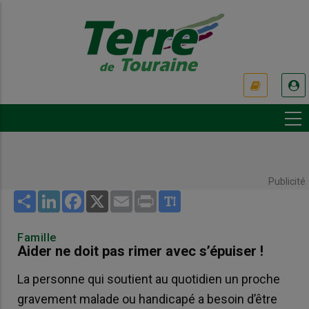
Aller
au
contenu
principal
USER
ACCOUNT
MENU
Publicité
Share
LinkedIn
Facebook
X
Email
Print
Famille
Aider ne doit pas rimer avec s’épuiser !
La personne qui soutient au quotidien un proche
gravement malade ou handicapé a besoin d’être