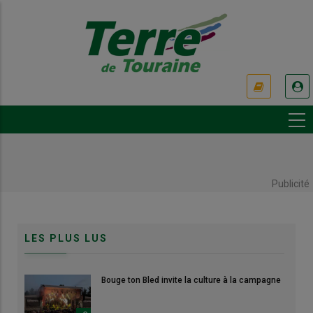
Aller
au
contenu
principal
USER
ACCOUNT
MENU
Publicité
LES PLUS LUS
Bouge ton Bled invite la culture à la campagne