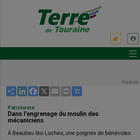
Aller
au
contenu
principal
USER
ACCOUNT
MENU
Publicité
Share
LinkedIn
Facebook
X
Email
Print
Patrimoine
Dans l’engrenage du moulin des
mécaniciens
À Beaulieu-lès-Loches, une poignée de bénévoles