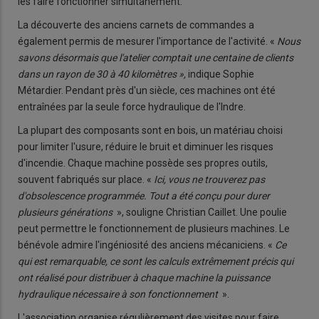
les faire fonctionner simultanément.
La découverte des anciens carnets de commandes a
également permis de mesurer l'importance de l'activité. «
Nous
savons désormais que l'atelier comptait une centaine de clients
dans un rayon de 30 à 40 kilomètres »,
indique Sophie
Métardier. Pendant près d'un siècle, ces machines ont été
entraînées par la seule force hydraulique de l'Indre.
La plupart des composants sont en bois, un matériau choisi
pour limiter l'usure, réduire le bruit et diminuer les risques
d'incendie. Chaque machine possède ses propres outils,
souvent fabriqués sur place. «
Ici, vous ne trouverez pas
d'obsolescence programmée. Tout a été conçu pour durer
plusieurs générations
», souligne Christian Caillet. Une poulie
peut permettre le fonctionnement de plusieurs machines. Le
bénévole admire l'ingéniosité des anciens mécaniciens. «
Ce
qui est remarquable, ce sont les calculs extrêmement précis qui
ont réalisé pour distribuer à chaque machine la puissance
hydraulique nécessaire à son fonctionnement
».
L'association organise régulièrement des visites pour faire