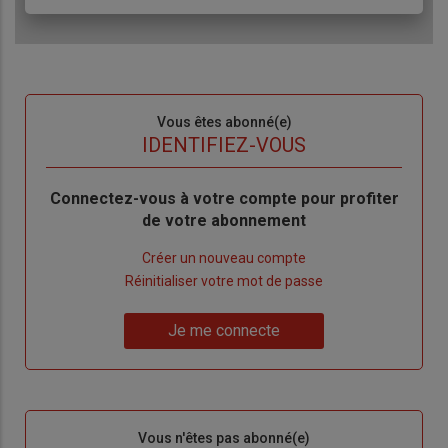
Sous-
Vous êtes abonné(e)
titre
TITRE
IDENTIFIEZ-VOUS
Body
Connectez-vous à votre compte pour profiter
de votre abonnement
Lien
Créer un nouveau compte
"Créer
Lien
Réinitialiser votre mot de passe
un
"Réinitialiser
Lien
nouveau
votre
Je me connecte
"Je
compte"
mot
me
de
connecte"
passe"
Sous-
Vous n'êtes pas abonné(e)