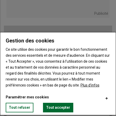
Publicité
Gestion des cookies
TITRE
JE M'ABONNE
Ce site utilise des cookies pour garantir le bon fonctionnement
Body
A partir de 85€
des services essentiels et de mesure d’audience. En cliquant sur
« Tout Accepter », vous consentez à l’utilisation de ces cookies
Lien
JE M'ABONNE
et au traitement de vos données à caractère personnel au
regard des finalités décrites. Vous pourrez à tout moment
revenir sur vos choix, en utilisant le lien « Modifier mes
préférences cookies » en bas de page du site.
Plus d'infos
Accédez à tous les articles du site Terre de Touraine
Liste
à
Consultez le journal Terre de Touraine au format
Paramétrer mes cookies
numérique, sur tous les supports
puce
Ne manquez aucune information grâce à la
Tout refuser
Tout accepter
newsletter du journal Terre de Touraine