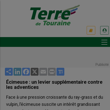
Aller
au
contenu
principal
USER
ACCOUNT
MENU
Publicité
Share
LinkedIn
Facebook
X
Email
Print
Écimeuse : un levier supplémentaire contre
les adventices
Face à une pression croissante du ray-grass et du
vulpin, l’écimeuse suscite un intérêt grandissant