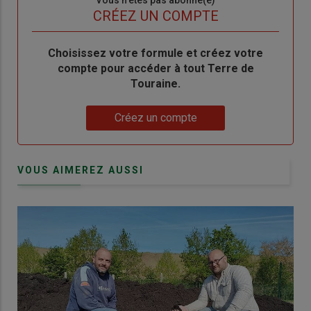
Sous-
Vous n'êtes pas abonné(e)
titre
TITRE
CRÉEZ UN COMPTE
Body
Choisissez votre formule et créez votre
compte pour accéder à tout Terre de
Touraine.
Lien
Créez un compte
VOUS AIMEREZ AUSSI