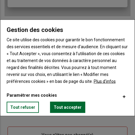
Gestion des cookies
Ce site utilise des cookies pour garantir le bon fonctionnement
Sous-
Vous êtes abonné(e)
titre
TITRE
IDENTIFIEZ-VOUS
des services essentiels et de mesure d’audience. En cliquant sur
« Tout Accepter », vous consentez à l’utilisation de ces cookies
et au traitement de vos données à caractère personnel au
Body
Connectez-vous à votre compte pour profiter
regard des finalités décrites. Vous pourrez à tout moment
de votre abonnement
revenir sur vos choix, en utilisant le lien « Modifier mes
Lien
Créer un nouveau compte
préférences cookies » en bas de page du site.
Plus d'infos
"Créer
Lien
Réinitialiser votre mot de passe
un
"Réinitialiser
Paramétrer mes cookies
Lien
nouveau
votre
Je me connecte
Tout refuser
Tout accepter
"Je
compte"
mot
me
de
connecte"
passe"