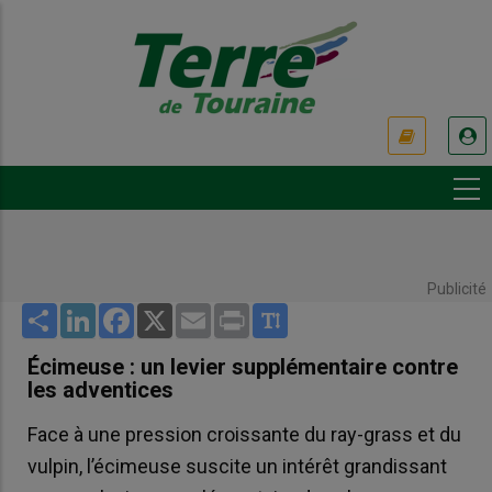
Aller
au
contenu
principal
USER
ACCOUNT
MENU
Publicité
Share
LinkedIn
Facebook
X
Email
Print
Écimeuse : un levier supplémentaire contre
les adventices
Face à une pression croissante du ray-grass et du
vulpin, l’écimeuse suscite un intérêt grandissant