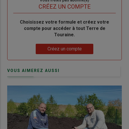
Sous-
Vous n'êtes pas abonné(e)
titre
TITRE
CRÉEZ UN COMPTE
Body
Choisissez votre formule et créez votre
compte pour accéder à tout Terre de
Touraine.
Lien
Créez un compte
VOUS AIMEREZ AUSSI