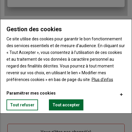
Gestion des cookies
Ce site utilise des cookies pour garantir le bon fonctionnement
Sous-
Vous êtes abonné(e)
titre
TITRE
IDENTIFIEZ-VOUS
des services essentiels et de mesure d’audience. En cliquant sur
« Tout Accepter », vous consentez à l’utilisation de ces cookies
et au traitement de vos données à caractère personnel au
Body
Connectez-vous à votre compte pour profiter
regard des finalités décrites. Vous pourrez à tout moment
de votre abonnement
revenir sur vos choix, en utilisant le lien « Modifier mes
Lien
Créer un nouveau compte
préférences cookies » en bas de page du site.
Plus d'infos
"Créer
Lien
Réinitialiser votre mot de passe
un
"Réinitialiser
Paramétrer mes cookies
Lien
nouveau
votre
Je me connecte
Tout refuser
Tout accepter
"Je
compte"
mot
me
de
connecte"
passe"