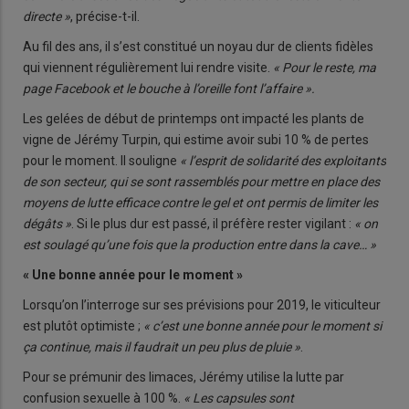
directe »
, précise-t-il.
Au fil des ans, il s’est constitué un noyau dur de clients fidèles
qui viennent régulièrement lui rendre visite.
« Pour le reste, ma
page Facebook et le bouche à l’oreille font l’affaire ».
Les gelées de début de printemps ont impacté les plants de
vigne de Jérémy Turpin, qui estime avoir subi 10 % de pertes
pour le moment. Il souligne
« l’esprit de solidarité des exploitants
de son secteur, qui se sont rassemblés pour mettre en place des
moyens de lutte efficace contre le gel et ont permis de limiter les
dégâts »
. Si le plus dur est passé, il préfère rester vigilant :
« on
est soulagé qu’une fois que la production entre dans la cave… »
« Une bonne année pour le moment »
Lorsqu’on l’interroge sur ses prévisions pour 2019, le viticulteur
est plutôt optimiste ;
« c’est une bonne année pour le moment si
ça continue, mais il faudrait un peu plus de pluie »
.
Pour se prémunir des limaces, Jérémy utilise la lutte par
confusion sexuelle à 100 %.
« Les capsules sont