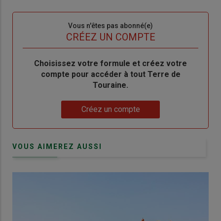
connecte"
passe"
Sous-
Vous n'êtes pas abonné(e)
titre
TITRE
CRÉEZ UN COMPTE
Body
Choisissez votre formule et créez votre
compte pour accéder à tout Terre de
Touraine.
Lien
Créez un compte
VOUS AIMEREZ AUSSI