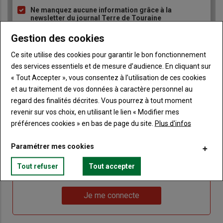
Ne manquez aucune information grâce à la
newsletter du journal Terre de Touraine
Gestion des cookies
Ce site utilise des cookies pour garantir le bon fonctionnement
des services essentiels et de mesure d’audience. En cliquant sur
« Tout Accepter », vous consentez à l’utilisation de ces cookies
et au traitement de vos données à caractère personnel au
Sous-
Vous êtes abonné(e)
titre
regard des finalités décrites. Vous pourrez à tout moment
TITRE
IDENTIFIEZ-VOUS
revenir sur vos choix, en utilisant le lien « Modifier mes
préférences cookies » en bas de page du site.
Plus d'infos
Body
Connectez-vous à votre compte pour profiter
de votre abonnement
Paramétrer mes cookies
Lien
Créer un nouveau compte
Tout refuser
Tout accepter
"Créer
Lien
Réinitialiser votre mot de passe
un
"Réinitialiser
Lien
nouveau
votre
Je me connecte
"Je
compte"
mot
me
de