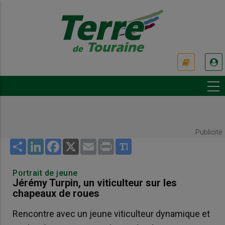
Aller
au
contenu
principal
USER
ACCOUNT
MENU
Publicité
Share
LinkedIn
Facebook
X
Email
Print
Portrait de jeune
Jérémy Turpin, un viticulteur sur les
chapeaux de roues
Rencontre avec un jeune viticulteur dynamique et