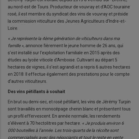
au nord-est de Tours. Producteur de vouvray et d’AOC touraine
rosé, il est membre du syndicat des vins de vouvray et préside
la commission viticulture des Jeunes Agriculteurs d’Indre-et-
Loire.
« Je représente la 4
ème
génération de viticulteurs dans ma
famille »
, annonce fièrement le jeune homme de 26 ans, qui
s’est installé sur l’exploitation familiale en 2015 après des
études au lycée viticole d’Amboise. Cultivant au départ 5
hectares de vignes, il s’est agrandi et a repris 6 autres hectares
en 2018. Il effectue également des prestations pour le compte
d’autres viticulteurs.
Des vins pétillants à souhait
En brut ou demi-sec, et rosé pétillant, les vins de Jérémy Turpin
sont travaillés en monocépage chenin blanc et présentent tous
un profil effervescent. En année normale, les rendements
s’élèvent à 70 hectolitres par hectare.
« Je produis environ 6
000 bouteilles à l’année. Les trois-quarts de la récolte sont
commercialisés avec des négociants et tout le reste en vente