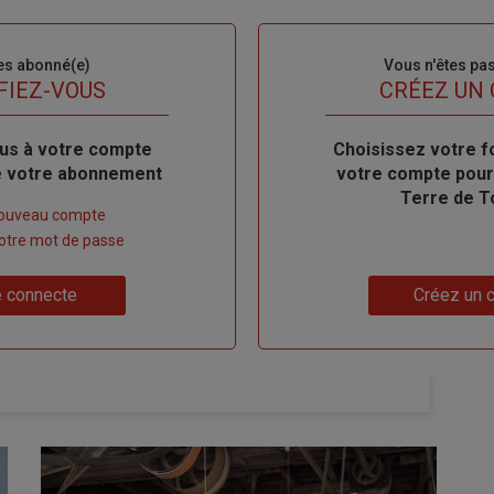
es abonné(e)
Sous-
Vous n'êtes pa
titre
FIEZ-VOUS
TITRE
CRÉEZ UN
us à votre compte
Body
Choisissez votre f
de votre abonnement
votre compte pour
Terre de T
nouveau compte
 votre mot de passe
Lien
 connecte
Créez un 