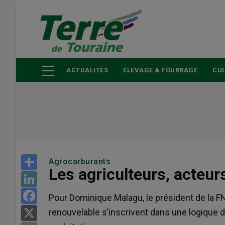
Aller
au
contenu
principal
ACTUALITÉS
ÉLEVAGE & FOURRAGE
CUL
Share
Agrocarburants
Les agriculteurs, acteu
LinkedIn
Facebook
Pour Dominique Malagu, le président de la FN
renouvelable s’inscrivent dans une logique 
X