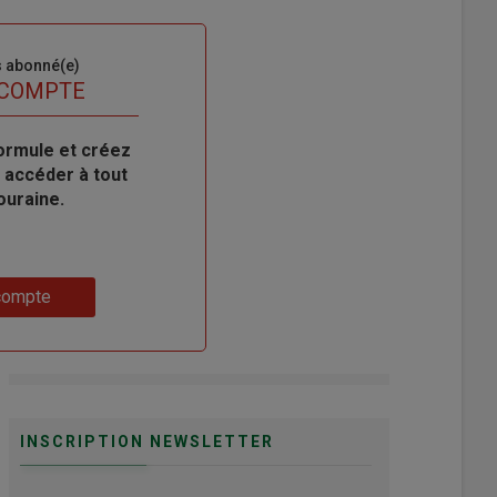
s abonné(e)
 COMPTE
ormule et créez
 accéder à tout
ouraine.
compte
INSCRIPTION NEWSLETTER