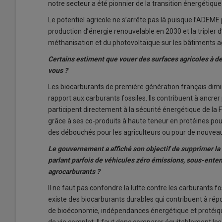
notre secteur a été pionnier de la transition énergétique
Le potentiel agricole ne s’arrête pas là puisque l’ADEME
production d’énergie renouvelable en 2030 et la tripler d
méthanisation et du photovoltaïque sur les bâtiments ag
Certains estiment que vouer des surfaces agricoles à d
vous ?
Les biocarburants de première génération français dimi
rapport aux carburants fossiles. Ils contribuent à ancrer 
participent directement à la sécurité énergétique de la F
grâce à ses co-produits à haute teneur en protéines pour
des débouchés pour les agriculteurs ou pour de nouvea
Le gouvernement a affiché son objectif de supprimer la
parlant parfois de véhicules zéro émissions, sous-enten
agrocarburants ?
ll ne faut pas confondre la lutte contre les carburants f
existe des biocarburants durables qui contribuent à rép
de bioéconomie, indépendances énergétique et protéique
de vie complet. Il faut donc comparer équitablement les 