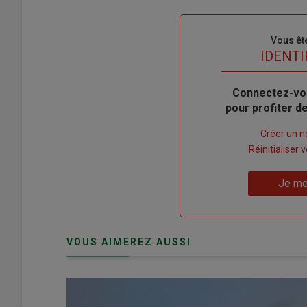
Sous-
Vous êt
titre
TITRE
IDENTI
Body
Connectez-vo
pour profiter 
Lien
Créer un 
"Créer
Lien
Réinitialiser
un
"Réinitialiser
Lien
nouveau
votre
Je me
"Je
compte"
mot
me
de
connecte"
passe"
VOUS AIMEREZ AUSSI