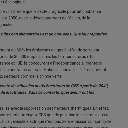
 et écologique.
 prévoit même que le secteur agricole pourrait doubler sa
’ici à 2050, avec le développement de l’éolien, de la
ricoles.
es fins non alimentaires est un non-sens. Que leur répondez-
nuent de 60 % les émissions de gaz à effet de serre par
près de 30.000 emplois dans les territoires ruraux. Ils
rance et l’UE. Ils concourent à l’indépendance alimentaire
 l’alimentation animale. Enfin ces nouvelles filières ouvrent
ux secteurs comme la chimie verte.
 vente de véhicules neufs émetteurs de GES à partir de 2040,
du électriques. Dans ce contexte, quel avenir ont les
ossiles avec la suppression des moteurs thermiques. En effet, il
ondre tant aux enjeux GES que de pollution locale, mais aussi
. Le véhicule électrique n’est pas zéro émission sur son cycle
bénéfices des solutions et pas seulement sur un seul critère.