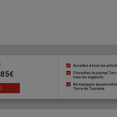
E
Accédez à tous les articl
Liste
 85€
à
Consultez le journal Ter
tous les supports
puce
Ne manquez aucune inform
E
Terre de Touraine