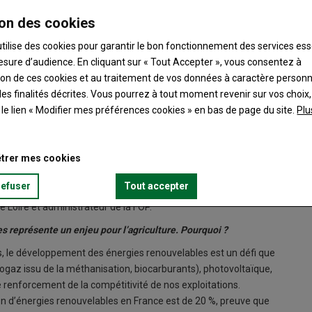
on des cookies
utilise des cookies pour garantir le bon fonctionnement des services ess
esure d’audience. En cliquant sur « Tout Accepter », vous consentez à
ation de ces cookies et au traitement de vos données à caractère person
es finalités décrites. Vous pourrez à tout moment revenir sur vos choix,
oire, s'exprime au sujet des biocarburants.
t le lien « Modifier mes préférences cookies » en bas de page du site.
Plu
a lutte contre le changement climatique. Elle capte du carbone
stitution aux produits fossiles.
trer mes cookies
s et apportent un revenu supplémentaire aux agriculteurs.
refuser
Tout accepter
l est essentiel d’intégrer dans la politique agricole, estime
 Loire et administrateur de la FOP.
s représente un enjeu pour l’agriculture. Pourquoi ?
s, le développement des énergies renouvelables est un défi que
biogaz issu de la méthanisation, biocarburants), photovoltaïque,
e renforcement de la compétitivité de nos exploitations.
tion d’énergies renouvelables en France est de 20 %, preuve que