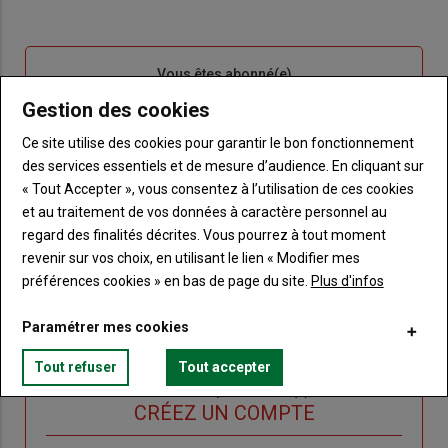
Sous-
Vous êtes abonné(e)
titre
TITRE
IDENTIFIEZ-VOUS
Gestion des cookies
Ce site utilise des cookies pour garantir le bon fonctionnement
Body
Connectez-vous à votre compte pour profiter
des services essentiels et de mesure d’audience. En cliquant sur
de votre abonnement
« Tout Accepter », vous consentez à l’utilisation de ces cookies
Lien
Créer un nouveau compte
et au traitement de vos données à caractère personnel au
"Créer
Lien
Réinitialiser votre mot de passe
regard des finalités décrites. Vous pourrez à tout moment
un
"Réinitialiser
revenir sur vos choix, en utilisant le lien « Modifier mes
Lien
nouveau
votre
Je me connecte
préférences cookies » en bas de page du site.
Plus d'infos
"Je
compte"
mot
me
de
Paramétrer mes cookies
connecte"
passe"
Tout refuser
Tout accepter
Sous-
Vous n'êtes pas abonné(e)
titre
TITRE
CRÉEZ UN COMPTE