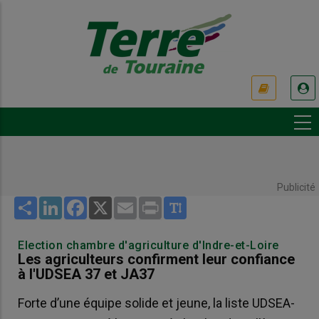
Aller
au
contenu
principal
USER
ACCOUNT
MENU
Publicité
Share
LinkedIn
Facebook
X
Email
Print
Election chambre d'agriculture d'Indre-et-Loire
Les agriculteurs confirment leur confiance
à l'UDSEA 37 et JA37
Forte d’une équipe solide et jeune, la liste UDSEA-