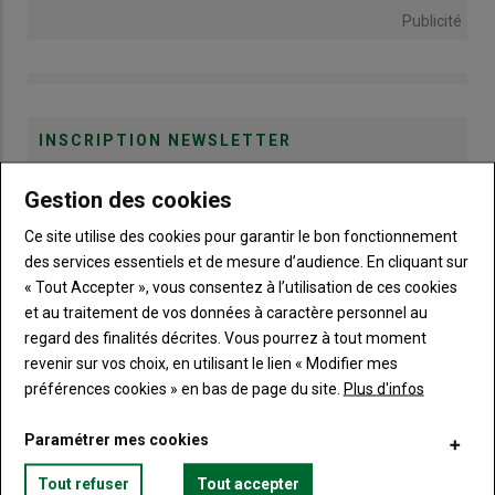
Publicité
INSCRIPTION NEWSLETTER
Gestion des cookies
Qu’est ce qui a agité les actualités agricoles de l'Indre-et-
Loire ces derniers jours ?
Ce site utilise des cookies pour garantir le bon fonctionnement
des services essentiels et de mesure d’audience. En cliquant sur
« Tout Accepter », vous consentez à l’utilisation de ces cookies
et au traitement de vos données à caractère personnel au
regard des finalités décrites. Vous pourrez à tout moment
revenir sur vos choix, en utilisant le lien « Modifier mes
préférences cookies » en bas de page du site.
Plus d'infos
Paramétrer mes cookies
LE CHIFFRE
Tout refuser
Tout accepter