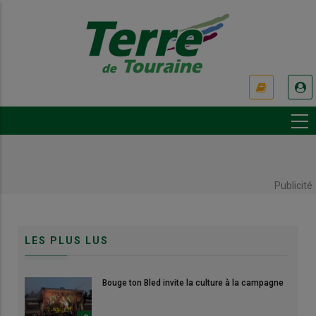
Aller
au
contenu
principal
USER
ACCOUNT
MENU
Publicité
LES PLUS LUS
Bouge ton Bled invite la culture à la campagne