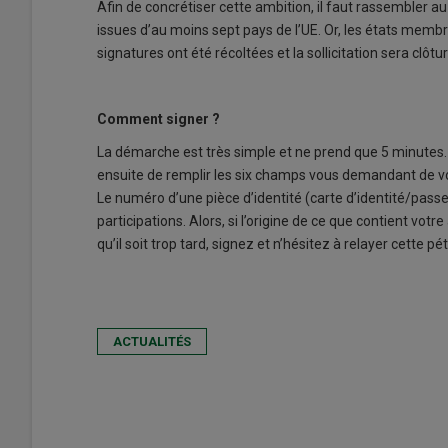
Afin de concrétiser cette ambition, il faut rassembler a
issues d’au moins sept pays de l’UE. Or, les états membre
signatures ont été récoltées et la sollicitation sera clôtu
Comment signer ?
La démarche est très simple et ne prend que 5 minutes. Le 
ensuite de remplir les six champs vous demandant de vou
Le numéro d’une pièce d’identité (carte d’identité/passep
participations. Alors, si l’origine de ce que contient vo
qu’il soit trop tard, signez et n’hésitez à relayer cette p
ACTUALITÉS