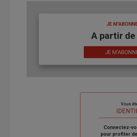
TITRE
JE M'ABONN
Body
A partir de
Lien
JE M'ABONN
Sous-
Vous êt
titre
TITRE
IDENTI
Body
Connectez-vo
pour profiter 