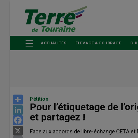
Aller
au
contenu
principal
ACTUALITÉS
ÉLEVAGE & FOURRAGE
CUL
Share
Pétition
Pour l’étiquetage de l’or
LinkedIn
et partagez !
Facebook
X
Face aux accords de libre-échange CETA et Me