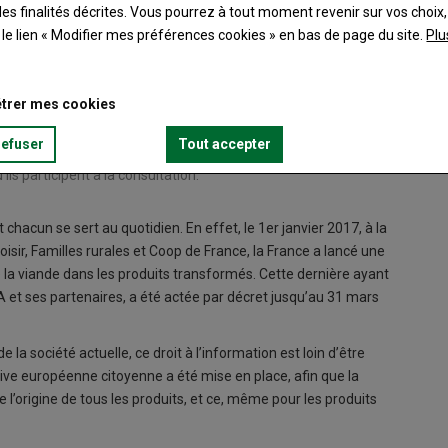
es finalités décrites. Vous pourrez à tout moment revenir sur vos choix,
t le lien « Modifier mes préférences cookies » en bas de page du site.
Plu
trer mes cookies
refuser
Tout accepter
ils participent à la consultation.
chacun se sert au quotidien. En effet, le 1er janvier 2017, à la
isir, Familles rurales et Coop de France, la France a lancé une
de la viande dans les produits transformés. Cette dernière ayant
 et ses partenaires, a été actée par décret jusqu’au 31 mars
la société actuelle, ce droit à l’information est loin d’être
tive européenne citoyenne a été mise en place, afin que la
’origine de tous les produits, et ce, même pour les produits