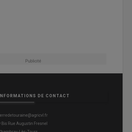
Publicité
INFORMATIONS DE CONTACT
terredetouraine@agricvl.fr
9 Bis Rue Augustin Fresnel
Chambray-Lès-Tours