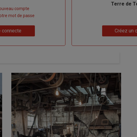
Terre de T
nouveau compte
 votre mot de passe
Lien
 connecte
Créez un 