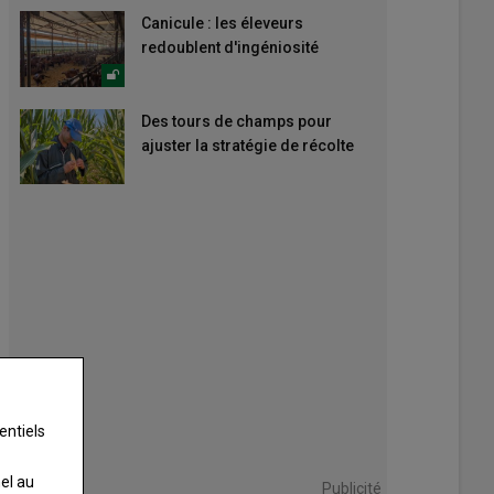
Canicule : les éleveurs
redoublent d'ingéniosité
Des tours de champs pour
ajuster la stratégie de récolte
entiels
nel au
Publicité