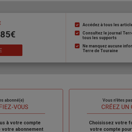
E
Accédez à tous les articl
Liste
 85€
à
Consultez le journal Ter
tous les supports
puce
Ne manquez aucune inform
E
Terre de Touraine
es abonné(e)
Sous-
Vous n'êtes pa
titre
FIEZ-VOUS
TITRE
CRÉEZ UN
us à votre compte
Body
Choisissez votre f
de votre abonnement
votre compte pour