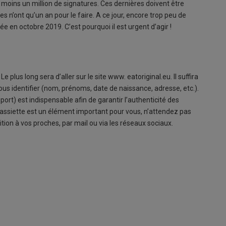
u moins un million de signatures. Ces dernières doivent être
s n’ont qu’un an pour le faire. A ce jour, encore trop peu de
rée en octobre 2019. C’est pourquoi il est urgent d’agir !
plus long sera d’aller sur le site www. eatoriginal.eu. Il suffira
s identifier (nom, prénoms, date de naissance, adresse, etc.).
ort) est indispensable afin de garantir l’authenticité des
tre assiette est un élément important pour vous, n’attendez pas
étition à vos proches, par mail ou via les réseaux sociaux.