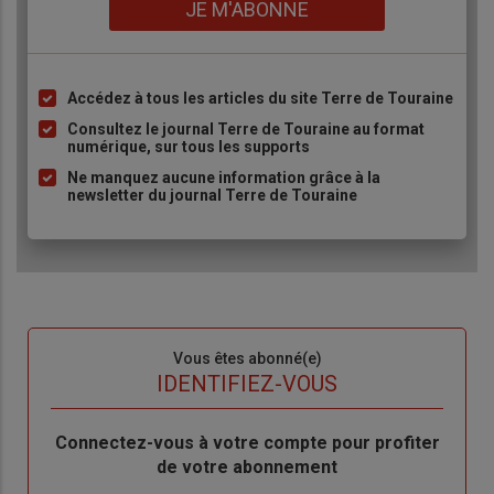
Lien
JE M'ABONNE
Accédez à tous les articles du site Terre de Touraine
Liste
à
Consultez le journal Terre de Touraine au format
numérique, sur tous les supports
puce
Ne manquez aucune information grâce à la
newsletter du journal Terre de Touraine
Sous-
Vous êtes abonné(e)
titre
TITRE
IDENTIFIEZ-VOUS
Body
Connectez-vous à votre compte pour profiter
de votre abonnement