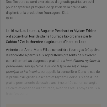
Des éleveurs se sont exercés au diagnostic prairial, un outil
pour adapter les pratiques de gestion de la prairie afin
d’optimiser la production fourragère. ©L.L
© ©L.L
Le 16 avril, au Louroux, Augustin Peschard et Myriam Eddine
ont accueilli un tour de plaine fourrage bio organisé par le
Gabbto 37 et la chambre d’agriculture d’Indre-et-Loire.
Animée par Anne-Marie Filliat, conseillère fourrages à Copelva,
la rencontre a permis aux agriculteurs présents de s’exercer
concrètement au diagnostic prairial. «
Il faut d’abord replacer la
prairie dans son système, à savoir le type de sol, l’usage
principal, et les besoins
», rappelle la conseillère. Dans le cas de
la prairie d’Augustin Peschard et Myriam Eddine, il s’agit d’une
prairie permanente de quatre ans, implantée sur un sol argilo-
calcaire et destinée au pâturage, avec des refus broyés deux à
trois fois par an.