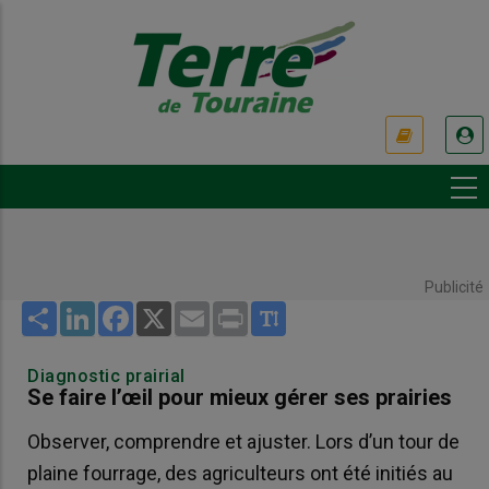
Aller
au
contenu
principal
USER
ACCOUNT
MENU
Publicité
Share
LinkedIn
Facebook
X
Email
Print
Diagnostic prairial
Se faire l’œil pour mieux gérer ses prairies
Observer, comprendre et ajuster. Lors d’un tour de
plaine fourrage, des agriculteurs ont été initiés au