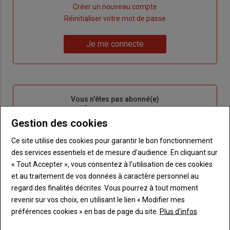
Lien
Créer un nouveau compte
"Créer
Lien
Réinitialiser votre mot de passe
un
"Réinitialiser
Lien
nouveau
votre
Je me connecte
"Je
compte"
mot
me
de
connecte"
passe"
Sous-
Vous n'êtes pas abonné(e)
titre
TITRE
CRÉEZ UN COMPTE
Gestion des cookies
Body
Choisissez votre formule et créez votre
Ce site utilise des cookies pour garantir le bon fonctionnement
compte pour accéder à tout Terre de
des services essentiels et de mesure d’audience. En cliquant sur
Touraine.
« Tout Accepter », vous consentez à l’utilisation de ces cookies
et au traitement de vos données à caractère personnel au
Lien
Créez un compte
regard des finalités décrites. Vous pourrez à tout moment
revenir sur vos choix, en utilisant le lien « Modifier mes
préférences cookies » en bas de page du site.
Plus d'infos
VOUS AIMEREZ AUSSI