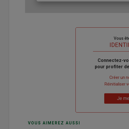
Sous-
Vous êt
titre
TITRE
IDENTI
Body
Connectez-vo
pour profiter 
Lien
Créer un 
"Créer
Lien
Réinitialiser
un
"Réinitialiser
Lien
nouveau
votre
Je me
"Je
compte"
mot
me
de
connecte"
passe"
VOUS AIMEREZ AUSSI