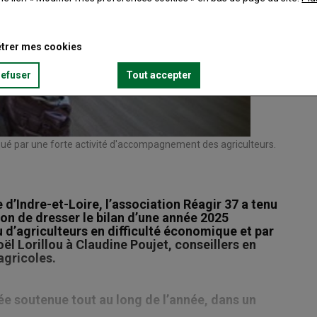
trer mes cookies
refuser
Tout accepter
rqué par une forte activité d'accompagnement des agriculteurs.
e d’Indre-et-Loire, l’association Réagir 37 a tenu
on de dresser le bilan d’une année 2025
’agriculteurs en difficulté économique et par
ël Lorillou à Claudine Poujet, conseillers en
agricoles.
stée soutenue tout au long de l’année, dans un