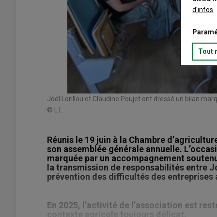
d'infos
Paramé
Tout 
Joël Lorillou et Claudine Poujet ont dressé un bilan ma
© L.L
Réunis le 19 juin à la Chambre d’agricultur
son assemblée générale annuelle. L’occasi
marquée par un accompagnement soutenu d
la transmission de responsabilités entre Jo
prévention des difficultés des entreprises 
En 2025, l’activité de l’association est re
contexte agricole toujours délicat.