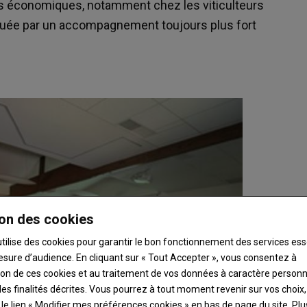
és économiques, notamment chez les viticulteurs
rquée par un accompagnement toujours plus fort
on des cookies
utilise des cookies pour garantir le bon fonctionnement des services ess
esure d’audience. En cliquant sur « Tout Accepter », vous consentez à
ation de ces cookies et au traitement de vos données à caractère person
es finalités décrites. Vous pourrez à tout moment revenir sur vos choix,
t le lien « Modifier mes préférences cookies » en bas de page du site.
Plu