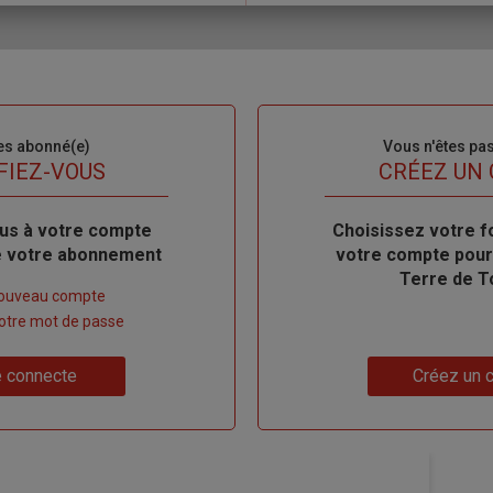
es abonné(e)
Sous-
Vous n'êtes pa
titre
FIEZ-VOUS
TITRE
CRÉEZ UN
us à votre compte
Body
Choisissez votre f
de votre abonnement
votre compte pour
Terre de T
nouveau compte
 votre mot de passe
Lien
 connecte
Créez un 