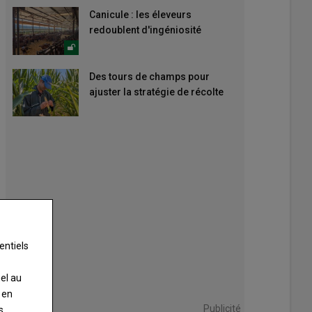
Canicule : les éleveurs
redoublent d'ingéniosité
Des tours de champs pour
ajuster la stratégie de récolte
entiels
nel au
 en
Publicité
s