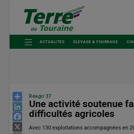
Aller
au
contenu
principal
ACTUALITÉS
ÉLEVAGE & FOURRAGE
CUL
Share
Réagir 37
Une activité soutenue fa
LinkedIn
difficultés agricoles
Facebook
X
Avec 130 exploitations accompagnées en 2025