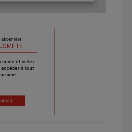
s abonné(e)
 COMPTE
ormule et créez
 accéder à tout
ouraine.
compte