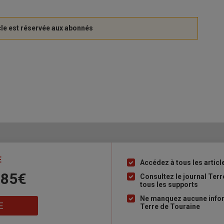
E
Accédez à tous les articl
Liste
 85€
à
Consultez le journal Ter
tous les supports
puce
Ne manquez aucune inform
E
Terre de Touraine