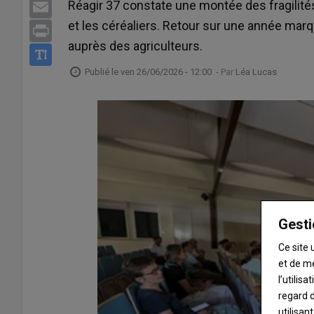
Réagir 37 constate une montée des fragilit
Email
et les céréaliers. Retour sur une année ma
Print
auprès des agriculteurs.
Publié le
ven 26/06/2026 - 12:00
- Par
Léa Lucas
Gesti
Ce site 
et de m
l’utilis
regard d
utilisan