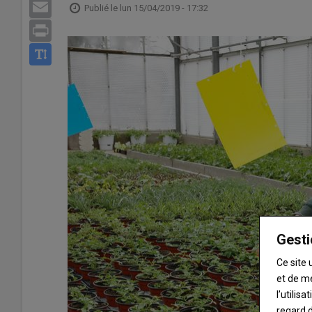
Email
Publié le
lun 15/04/2019 - 17:32
Print
Gesti
Ce site 
et de m
l’utilis
regard d