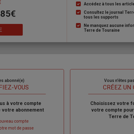
E
Accédez à tous les articl
Liste
 85€
à
Consultez le journal Ter
tous les supports
puce
Ne manquez aucune inform
E
Terre de Touraine
es abonné(e)
Sous-
Vous n'êtes pa
titre
FIEZ-VOUS
TITRE
CRÉEZ UN
us à votre compte
Body
Choisissez votre f
de votre abonnement
votre compte pour
Terre de T
nouveau compte
 votre mot de passe