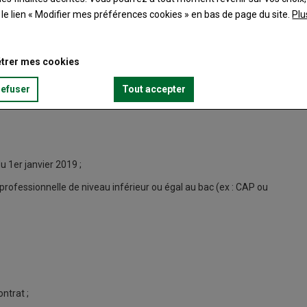
t le lien « Modifier mes préférences cookies » en bas de page du site.
Plu
trer mes cookies
refuser
Tout accepter
 1er janvier 2019 ;
é professionnelle de niveau inférieur ou égal au bac (ex : CAP ou
ntrat ;