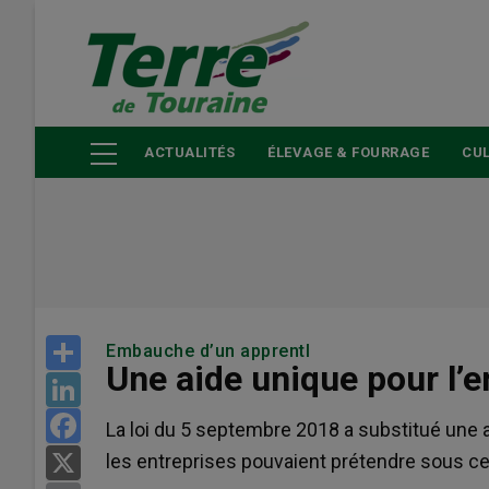
Aller
au
contenu
principal
ACTUALITÉS
ÉLEVAGE & FOURRAGE
CUL
Share
Embauche d’un apprentI
Une aide unique pour l’
LinkedIn
Facebook
La loi du 5 septembre 2018 a substitué une a
les entreprises pouvaient prétendre sous ce
X