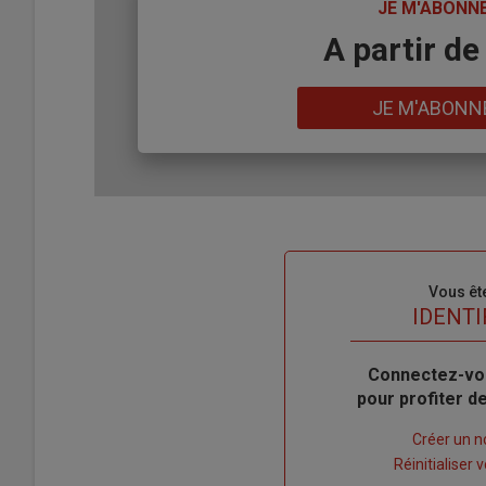
TITRE
JE M'ABONN
Body
A partir de
Lien
JE M'ABONN
Sous-
Vous êt
titre
TITRE
IDENTI
Body
Connectez-vo
pour profiter 
Lien
Créer un 
"Créer
Lien
Réinitialiser