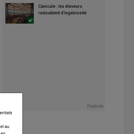
Canicule : les éleveurs
redoublent d'ingéniosité
Publicité
entiels
nel au
 en