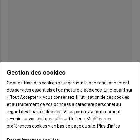
Gestion des cookies
Publicité
Ce site utilise des cookies pour garantir le bon fonctionnement
des services essentiels et de mesure d’audience. En cliquant sur
« Tout Accepter », vous consentez à l’utilisation de ces cookies
et au traitement de vos données à caractère personnel au
TITRE
JE M'ABONNE
regard des finalités décrites. Vous pourrez à tout moment
Body
A partir de 85€
revenir sur vos choix, en utilisant le lien « Modifier mes
préférences cookies » en bas de page du site.
Plus d'infos
Lien
JE M'ABONNE