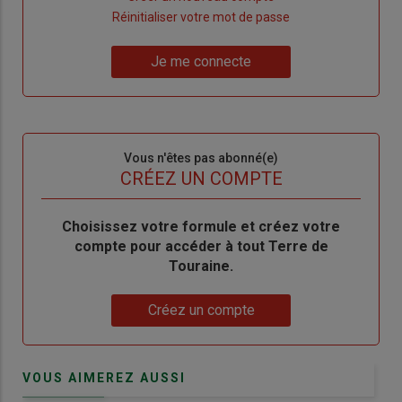
"Créer
Lien
Réinitialiser votre mot de passe
un
"Réinitialiser
Lien
nouveau
votre
Je me connecte
"Je
compte"
mot
me
de
connecte"
passe"
Sous-
Vous n'êtes pas abonné(e)
titre
TITRE
CRÉEZ UN COMPTE
Body
Choisissez votre formule et créez votre
compte pour accéder à tout Terre de
Touraine.
Lien
Créez un compte
VOUS AIMEREZ AUSSI