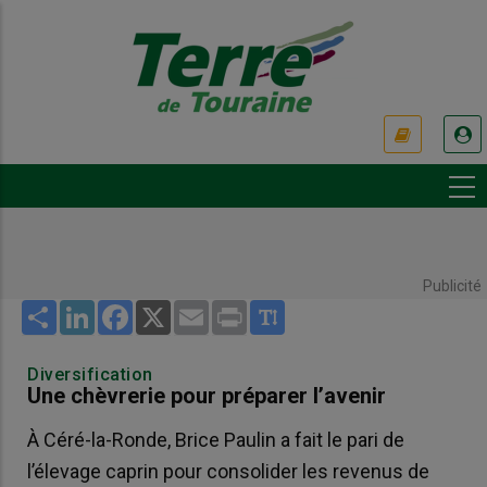
Aller
au
contenu
principal
USER
ACCOUNT
MENU
Publicité
Share
LinkedIn
Facebook
X
Email
Print
Diversification
Une chèvrerie pour préparer l’avenir
À Céré-la-Ronde, Brice Paulin a fait le pari de
l’élevage caprin pour consolider les revenus de