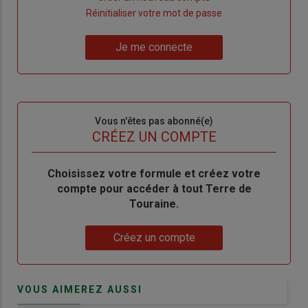
"Créer
Lien
Réinitialiser votre mot de passe
un
"Réinitialiser
Lien
nouveau
votre
Je me connecte
"Je
compte"
mot
me
de
connecte"
passe"
Sous-
Vous n'êtes pas abonné(e)
titre
TITRE
CRÉEZ UN COMPTE
Body
Choisissez votre formule et créez votre
compte pour accéder à tout Terre de
Touraine.
Lien
Créez un compte
VOUS AIMEREZ AUSSI