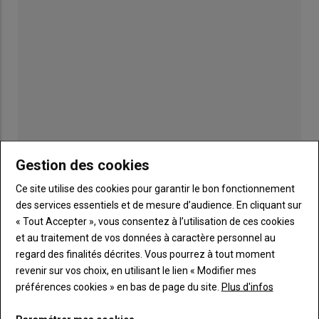
Gestion des cookies
Publicité
Ce site utilise des cookies pour garantir le bon fonctionnement
des services essentiels et de mesure d’audience. En cliquant sur
« Tout Accepter », vous consentez à l’utilisation de ces cookies
et au traitement de vos données à caractère personnel au
TITRE
JE M'ABONNE
regard des finalités décrites. Vous pourrez à tout moment
Body
A partir de 85€
revenir sur vos choix, en utilisant le lien « Modifier mes
préférences cookies » en bas de page du site.
Plus d'infos
Lien
JE M'ABONNE