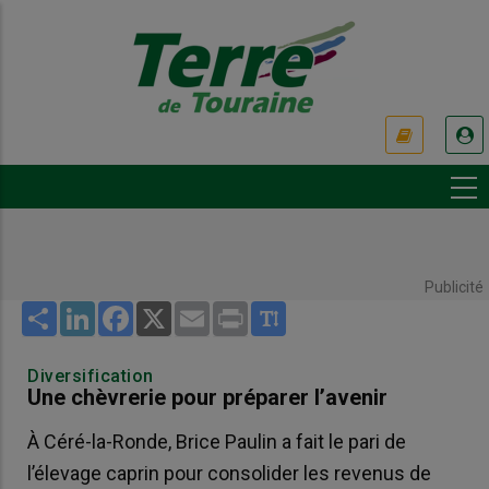
Aller
au
contenu
principal
USER
ACCOUNT
MENU
Publicité
Share
LinkedIn
Facebook
X
Email
Print
Diversification
Une chèvrerie pour préparer l’avenir
À Céré-la-Ronde, Brice Paulin a fait le pari de
l’élevage caprin pour consolider les revenus de