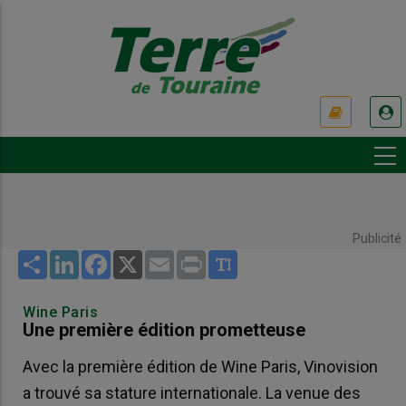
Aller
au
contenu
principal
USER
ACCOUNT
MENU
Publicité
Share
LinkedIn
Facebook
X
Email
Print
Wine Paris
Une première édition prometteuse
Avec la première édition de Wine Paris, Vinovision
a trouvé sa stature internationale. La venue des