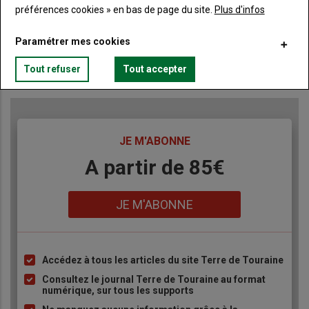
préférences cookies » en bas de page du site.
Plus d'infos
Paramétrer mes cookies
Publicité
Tout refuser
Tout accepter
TITRE
JE M'ABONNE
Body
A partir de 85€
Lien
JE M'ABONNE
Accédez à tous les articles du site Terre de Touraine
Liste
à
Consultez le journal Terre de Touraine au format
numérique, sur tous les supports
puce