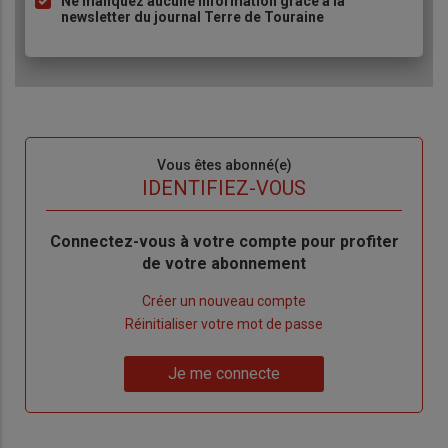
Ne manquez aucune information grâce à la
newsletter du journal Terre de Touraine
Sous-
Vous êtes abonné(e)
titre
TITRE
IDENTIFIEZ-VOUS
Body
Connectez-vous à votre compte pour profiter
de votre abonnement
Lien
Créer un nouveau compte
"Créer
Lien
Réinitialiser votre mot de passe
un
"Réinitialiser
Lien
nouveau
votre
Je me connecte
"Je
compte"
mot
me
de
connecte"
passe"