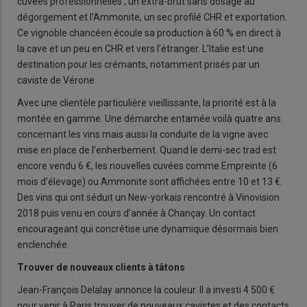
cuvées professionnelles ; un extra-brut sans dosage au
dégorgement et l’Ammonite, un sec profilé CHR et exportation.
Ce vignoble chancéen écoule sa production à 60 % en direct à
la cave et un peu en CHR et vers l’étranger. L’Italie est une
destination pour les crémants, notamment prisés par un
caviste de Vérone.
Avec une clientèle particulière vieillissante, la priorité est à la
montée en gamme. Une démarche entamée voilà quatre ans
concernant les vins mais aussi la conduite de la vigne avec
mise en place de l’enherbement. Quand le demi-sec trad est
encore vendu 6 €, les nouvelles cuvées comme Empreinte (6
mois d’élevage) ou Ammonite sont affichées entre 10 et 13 €.
Des vins qui ont séduit un New-yorkais rencontré à Vinovision
2018 puis venu en cours d’année à Chançay. Un contact
encourageant qui concrétise une dynamique désormais bien
enclenchée.
Trouver de nouveaux clients à tâtons
Jean-François Delalay annonce la couleur. Il a investi 4 500 €
pour venir à Paris trouver de nouveaux cavistes et des contacts