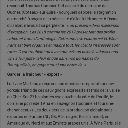
reconnaît Thomas Gambier. Cet associé du domaine des
Ouches (Côteaux-sur-Loire - bourgueil) déplore la stagnation
du marché français et la nécessité d’aller à l’étranger. A l’issue
du salon, il avouait sa perplexité :
« on présente deux millésimes
d’exception. Les 2018 comme les 2017 présentent des profils
cabernet franc d’anthologie. Cette année le volume est là, Wine
Paris est bien organisé et malgré tout, les clients intéressés sont
rares. C’est troublant qu’avec tout cela on peine à valoriser nos
vins à leur juste valeur et que dans nos domaines du
Bourgueillois, on gagne tout juste notre vie. »
Garder la fraîcheur « export »
Ludivine Marteau a reçu sur son stand son importateur new-
yorkais friand de ces sauvignons expressifs et frais de la vallée
du Cher. Sur 27 ha plantés rive gauche du côté de Pouillé, le
domaine possède 19 ha en sauvignon (touraine et touraine-
chenonceaux). Les deux tiers de la production globale sont
exportés en Europe (NL, GB, Allemagne, Italie, Irlande), en
Amérique du Nord et aux Emirats arabes unis. A Wine Paris, elle