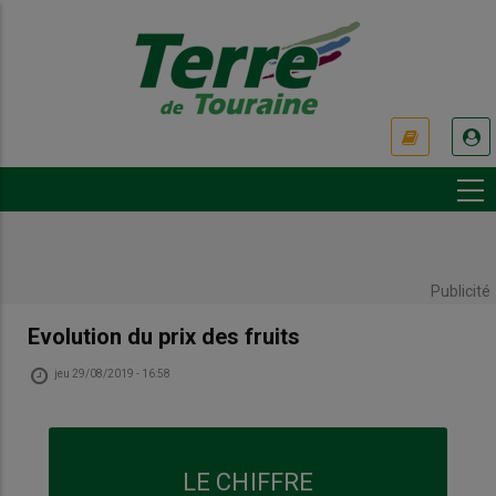
Aller
au
contenu
principal
USER
ACCOUNT
MENU
Publicité
Evolution du prix des fruits
jeu 29/08/2019 - 16:58
LE CHIFFRE