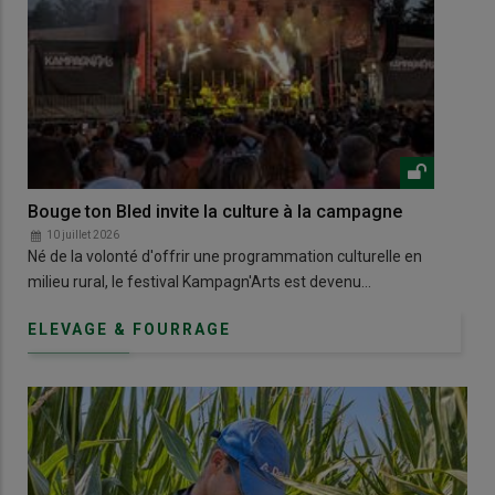
Bouge ton Bled invite la culture à la campagne
Dan
10 juillet 2026
1
Né de la volonté d'offrir une programmation culturelle en
À B
milieu rural, le festival Kampagn'Arts est devenu…
pas
ELEVAGE & FOURRAGE