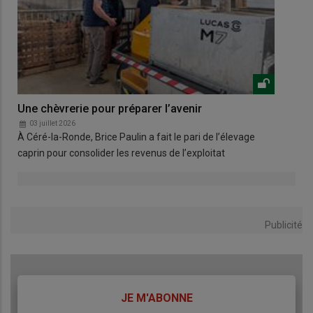
Une chèvrerie pour préparer l’avenir
Net
03 juillet 2026
0
À Céré-la-Ronde, Brice Paulin a fait le pari de l’élevage
Le 
caprin pour consolider les revenus de l’exploitat
net
Publicité
TITRE
JE M'ABONNE