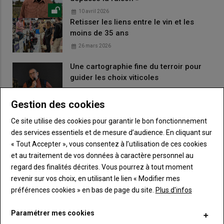
10 avril 2026
Retisser les liens entre le vin et les
moins de 35 ans
26 mars 2026
Une cartographie fine du terroir pour
guider les choix viticoles
13 décembre 2025
Projet Recouvertt : favoriser la montée
Gestion des cookies
en compétences des couverts
Ce site utilise des cookies pour garantir le bon fonctionnement
11 décembre 2025
des services essentiels et de mesure d’audience. En cliquant sur
« Tout Accepter », vous consentez à l’utilisation de ces cookies
et au traitement de vos données à caractère personnel au
LES PLUS LUS
regard des finalités décrites. Vous pourrez à tout moment
revenir sur vos choix, en utilisant le lien « Modifier mes
préférences cookies » en bas de page du site.
Plus d'infos
Bouge ton Bled invite la culture à la campagne
Paramétrer mes cookies