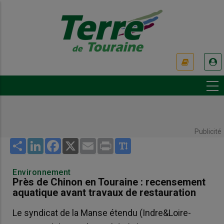
Aller
au
contenu
principal
USER
ACCOUNT
MENU
Publicité
Share
LinkedIn
Facebook
X
Email
Print
Environnement
Près de Chinon en Touraine : recensement
aquatique avant travaux de restauration
Le syndicat de la Manse étendu (Indre&Loire-