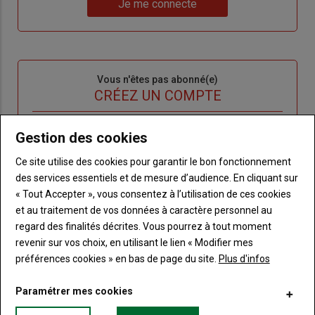
nouveau
votre
Je me connecte
"Je
compte"
mot
me
de
connecte"
passe"
Sous-
Vous n'êtes pas abonné(e)
titre
TITRE
CRÉEZ UN COMPTE
Body
Choisissez votre formule et créez votre
Gestion des cookies
compte pour accéder à tout Terre de
Ce site utilise des cookies pour garantir le bon fonctionnement
Touraine.
des services essentiels et de mesure d’audience. En cliquant sur
« Tout Accepter », vous consentez à l’utilisation de ces cookies
Lien
Créez un compte
et au traitement de vos données à caractère personnel au
regard des finalités décrites. Vous pourrez à tout moment
revenir sur vos choix, en utilisant le lien « Modifier mes
VOUS AIMEREZ AUSSI
préférences cookies » en bas de page du site.
Plus d'infos
Paramétrer mes cookies