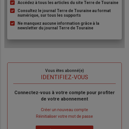
Accédez à tous les articles du site Terre de Touraine
Liste
à
Consultez le journal Terre de Touraine au format
numérique, sur tous les supports
puce
Ne manquez aucune information grâce à la
newsletter du journal Terre de Touraine
Sous-
Vous êtes abonné(e)
titre
TITRE
IDENTIFIEZ-VOUS
Body
Connectez-vous à votre compte pour profiter
de votre abonnement
Lien
Créer un nouveau compte
"Créer
Lien
Réinitialiser votre mot de passe
un
"Réinitialiser
Lien