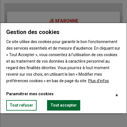
TITRE
JE M'ABONNE
Body
A partir de 85€
Gestion des cookies
Ce site utilise des cookies pour garantir le bon fonctionnement
Lien
JE M'ABONNE
des services essentiels et de mesure d’audience. En cliquant sur
« Tout Accepter », vous consentez à l’utilisation de ces cookies
et au traitement de vos données à caractère personnel au
regard des finalités décrites. Vous pourrez à tout moment
Accédez à tous les articles du site Terre de Touraine
Liste
revenir sur vos choix, en utilisant le lien « Modifier mes
à
Consultez le journal Terre de Touraine au format
préférences cookies » en bas de page du site.
Plus d'infos
numérique, sur tous les supports
puce
Ne manquez aucune information grâce à la
Paramétrer mes cookies
newsletter du journal Terre de Touraine
Tout refuser
Tout accepter