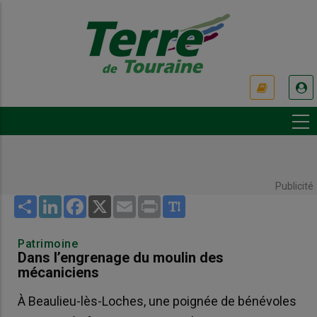
Aller
au
contenu
principal
USER
ACCOUNT
MENU
Publicité
Share
LinkedIn
Facebook
X
Email
Print
Patrimoine
Dans l’engrenage du moulin des
mécaniciens
À Beaulieu-lès-Loches, une poignée de bénévoles