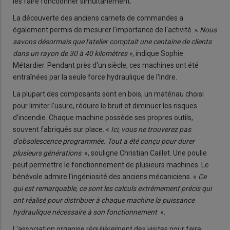
les faire fonctionner simultanément.
La découverte des anciens carnets de commandes a
également permis de mesurer l'importance de l'activité. «
Nous
savons désormais que l'atelier comptait une centaine de clients
dans un rayon de 30 à 40 kilomètres »,
indique Sophie
Métardier. Pendant près d'un siècle, ces machines ont été
entraînées par la seule force hydraulique de l'Indre.
La plupart des composants sont en bois, un matériau choisi
pour limiter l'usure, réduire le bruit et diminuer les risques
d'incendie. Chaque machine possède ses propres outils,
souvent fabriqués sur place. «
Ici, vous ne trouverez pas
d'obsolescence programmée. Tout a été conçu pour durer
plusieurs générations
», souligne Christian Caillet. Une poulie
peut permettre le fonctionnement de plusieurs machines. Le
bénévole admire l'ingéniosité des anciens mécaniciens. «
Ce
qui est remarquable, ce sont les calculs extrêmement précis qui
ont réalisé pour distribuer à chaque machine la puissance
hydraulique nécessaire à son fonctionnement
».
L'association organise régulièrement des visites pour faire