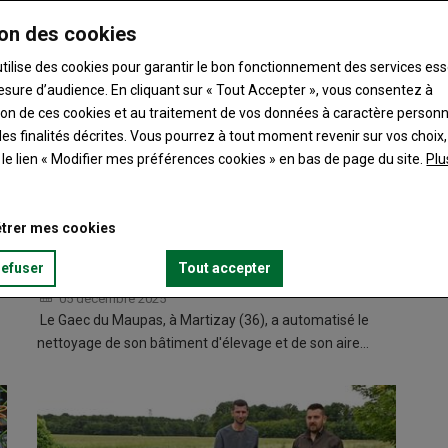
on des cookies
utilise des cookies pour garantir le bon fonctionnement des services ess
esure d’audience. En cliquant sur « Tout Accepter », vous consentez à
ation de ces cookies et au traitement de vos données à caractère person
es finalités décrites. Vous pourrez à tout moment revenir sur vos choix,
t le lien « Modifier mes préférences cookies » en bas de page du site.
Plu
trer mes cookies
refuser
Tout accepter
Nettoyage : du tracteur à l'aspirateur
05 décembre 2025
Le Gaec du Maupas, à Martizay (36), a automatisé le
nettoyage de son bâtiment d'élevage et de son aire…