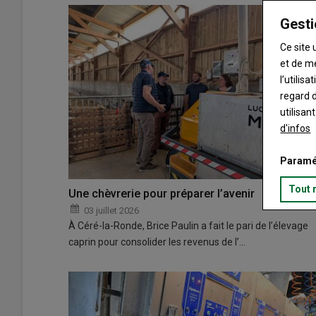
Gesti
Ce site 
et de m
l’utilis
regard d
utilisan
d'infos
Paramé
Tout 
Une chèvrerie pour préparer l’avenir
03 juillet 2026
À Céré-la-Ronde, Brice Paulin a fait le pari de l’élevage
caprin pour consolider les revenus de l’…