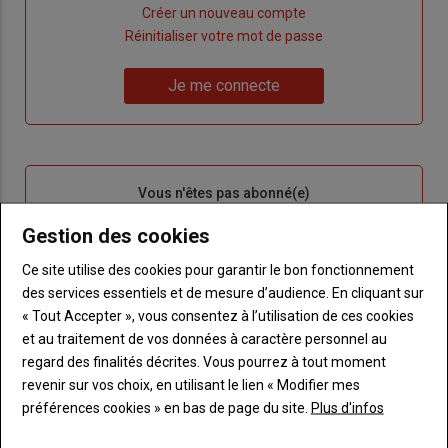
Lien
Créer un nouveau compte
"Créer
Lien
Réinitialiser votre mot de passe
un
"Réinitialiser
Lien
nouveau
votre
Je me connecte
"Je
compte"
mot
me
de
connecte"
passe"
Sous-
Vous n'êtes pas abonné(e)
titre
TITRE
CRÉEZ UN COMPTE
Gestion des cookies
Body
Choisissez votre formule et créez votre
Ce site utilise des cookies pour garantir le bon fonctionnement
compte pour accéder à tout Terre de
des services essentiels et de mesure d’audience. En cliquant sur
Touraine.
« Tout Accepter », vous consentez à l’utilisation de ces cookies
et au traitement de vos données à caractère personnel au
Lien
Créez un compte
regard des finalités décrites. Vous pourrez à tout moment
revenir sur vos choix, en utilisant le lien « Modifier mes
préférences cookies » en bas de page du site.
Plus d'infos
VOUS AIMEREZ AUSSI