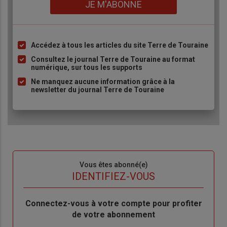
JE M'ABONNE
Accédez à tous les articles du site Terre de Touraine
Liste
à
Consultez le journal Terre de Touraine au format
numérique, sur tous les supports
puce
Ne manquez aucune information grâce à la
newsletter du journal Terre de Touraine
Sous-
Vous êtes abonné(e)
titre
TITRE
IDENTIFIEZ-VOUS
Body
Connectez-vous à votre compte pour profiter
de votre abonnement