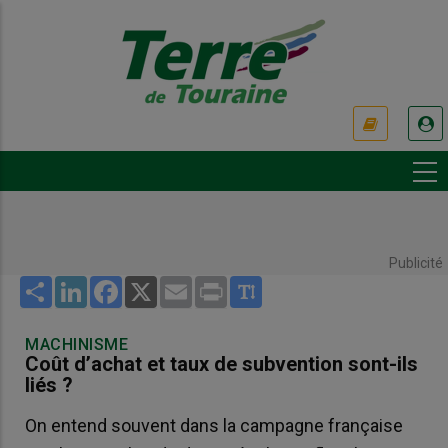
Aller
au
contenu
principal
USER
ACCOUNT
MENU
Publicité
Share
LinkedIn
Facebook
X
Email
Print
MACHINISME
Coût d’achat et taux de subvention sont-ils
liés ?
On entend souvent dans la campagne française