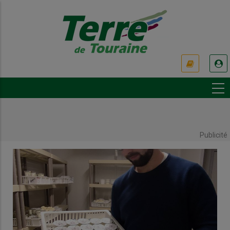
Aller
au
contenu
principal
USER
ACCOUNT
MENU
Publicité