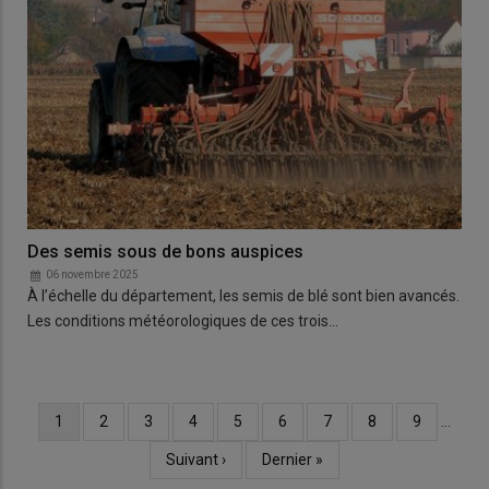
Des semis sous de bons auspices
06 novembre 2025
À l’échelle du département, les semis de blé sont bien avancés.
Les conditions météorologiques de ces trois…
Page
1
Page
2
Page
3
Page
4
Page
5
Page
6
Page
7
Page
8
Page
9
…
Pagination
courante
Page
Suivant ›
Dernière
Dernier »
suivante
page