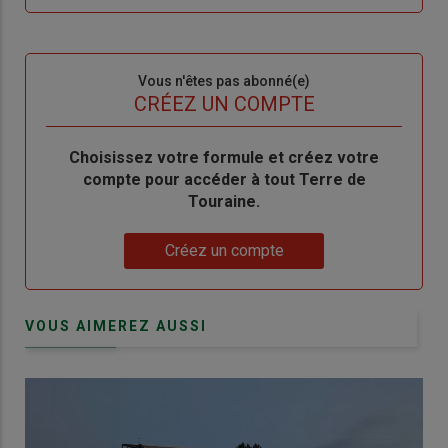
me
de
connecte"
passe"
Sous-
Vous n'êtes pas abonné(e)
titre
TITRE
CRÉEZ UN COMPTE
Body
Choisissez votre formule et créez votre
compte pour accéder à tout Terre de
Touraine.
Lien
Créez un compte
VOUS AIMEREZ AUSSI