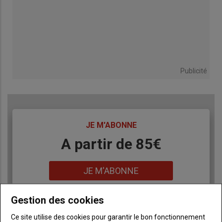
Publicité
TITRE
JE M'ABONNE
Body
A partir de 85€
Lien
JE M'ABONNE
Gestion des cookies
Accédez à tous les articles du site Terre de Touraine
Liste
Ce site utilise des cookies pour garantir le bon fonctionnement