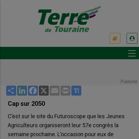
Aller
au
contenu
principal
USER
ACCOUNT
MENU
Publicité
Share
LinkedIn
Facebook
X
Email
Print
Cap sur 2050
C’est sur le site du Futuroscope que les Jeunes
Agriculteurs organiseront leur 57e congrès la
semaine prochaine. L’occasion pour eux de