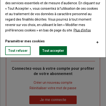
à
Consultez le journal Terre de Touraine au format
des services essentiels et de mesure d’audience. En cliquant sur
numérique, sur tous les supports
puce
« Tout Accepter », vous consentez à l’utilisation de ces cookies
Ne manquez aucune information grâce à la
et au traitement de vos données à caractère personnel au
newsletter du journal Terre de Touraine
regard des finalités décrites. Vous pourrez à tout moment
revenir sur vos choix, en utilisant le lien « Modifier mes
préférences cookies » en bas de page du site.
Plus d'infos
Paramétrer mes cookies
Tout refuser
Tout accepter
Sous-
Vous êtes abonné(e)
titre
TITRE
IDENTIFIEZ-VOUS
Body
Connectez-vous à votre compte pour profiter
de votre abonnement
Lien
Créer un nouveau compte
"Créer
Lien
Réinitialiser votre mot de passe
un
"Réinitialiser
Lien
nouveau
votre
Je me connecte
"Je
compte"
mot