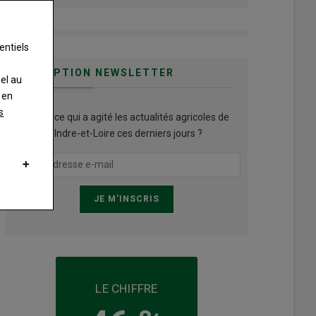
entiels
INSCRIPTION NEWSLETTER
nel au
 en
s
Qu’est ce qui a agité les actualités agricoles de
l'Indre-et-Loire ces derniers jours ?
LE CHIFFRE