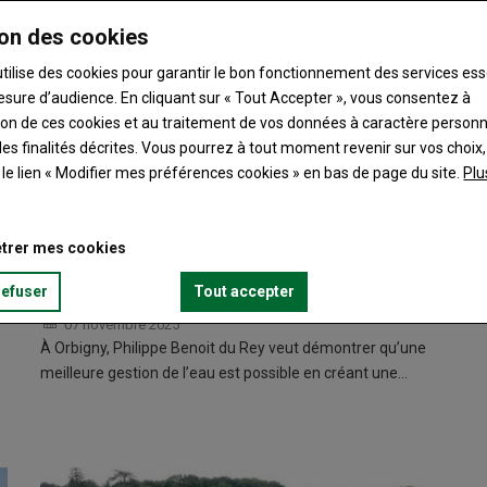
on des cookies
utilise des cookies pour garantir le bon fonctionnement des services ess
esure d’audience. En cliquant sur « Tout Accepter », vous consentez à
ation de ces cookies et au traitement de vos données à caractère person
es finalités décrites. Vous pourrez à tout moment revenir sur vos choix,
t le lien « Modifier mes préférences cookies » en bas de page du site.
Plu
trer mes cookies
refuser
Tout accepter
Eau : un projet freiné par la réglementation
07 novembre 2025
À Orbigny, Philippe Benoit du Rey veut démontrer qu’une
meilleure gestion de l’eau est possible en créant une…