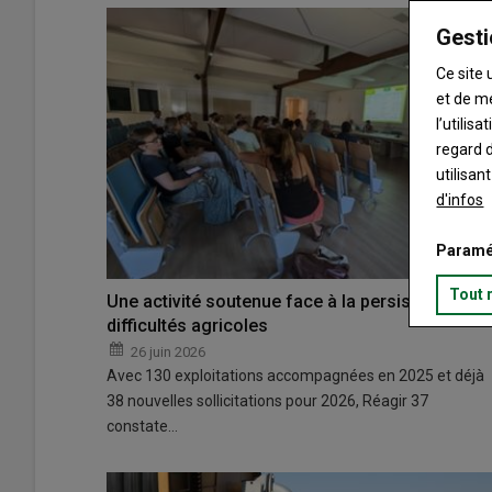
Gesti
Ce site 
et de m
l’utilis
regard d
utilisan
d'infos
Paramé
Tout 
Une activité soutenue face à la persistance des
difficultés agricoles
26 juin 2026
Avec 130 exploitations accompagnées en 2025 et déjà
38 nouvelles sollicitations pour 2026, Réagir 37
constate…