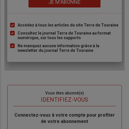
JE M'ABONNE
Accédez à tous les articles du site Terre de Touraine
Liste
à
Consultez le journal Terre de Touraine au format
numérique, sur tous les supports
puce
Ne manquez aucune information grâce à la
newsletter du journal Terre de Touraine
Sous-
Vous êtes abonné(e)
titre
TITRE
IDENTIFIEZ-VOUS
Body
Connectez-vous à votre compte pour profiter
de votre abonnement