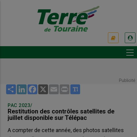
Aller
au
contenu
principal
USER
ACCOUNT
MENU
Publicité
Share
LinkedIn
Facebook
X
Email
Print
PAC 2023/
Restitution des contrôles satellites de
juillet disponible sur Télépac
A compter de cette année, des photos satellites