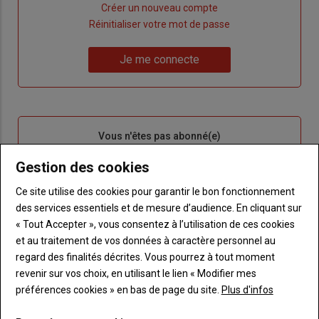
Lien
Créer un nouveau compte
"Créer
Lien
Réinitialiser votre mot de passe
un
"Réinitialiser
Lien
nouveau
votre
Je me connecte
"Je
compte"
mot
me
de
connecte"
passe"
Sous-
Vous n'êtes pas abonné(e)
titre
TITRE
CRÉEZ UN COMPTE
Gestion des cookies
Body
Choisissez votre formule et créez votre
Ce site utilise des cookies pour garantir le bon fonctionnement
compte pour accéder à tout Terre de
des services essentiels et de mesure d’audience. En cliquant sur
Touraine.
« Tout Accepter », vous consentez à l’utilisation de ces cookies
et au traitement de vos données à caractère personnel au
Lien
Créez un compte
regard des finalités décrites. Vous pourrez à tout moment
revenir sur vos choix, en utilisant le lien « Modifier mes
préférences cookies » en bas de page du site.
Plus d'infos
VOUS AIMEREZ AUSSI