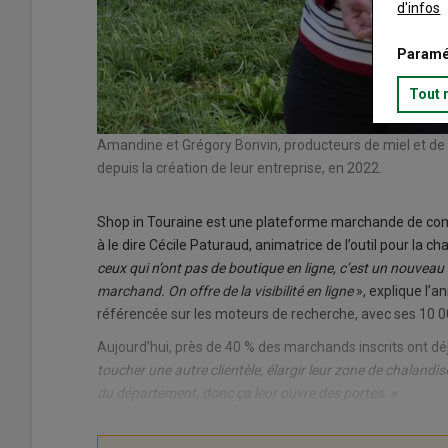
d'infos
Paramé
Tout 
Amandine et Grégory Bonvin, producteurs de miel et de g
’occupe de
depuis la création de leur entreprise, en 2022.
Shop in Touraine est une plateforme marchande de com
à le dire Cécile Paturaud, animatrice de l’outil pour la 
ceux qui n’ont pas de boutique en ligne, c’est un nouveau c
marchand. On offre de la visibilité en ligne
», explique l’
référencée sur les moteurs de recherche, avec ses 10 0
Aujourd’hui, près de 40 % des marchands inscrits ont dé
toucher une autre clientèle, élargir leur zone de chalandise
du département, donc ça leur ouvre des portes. »