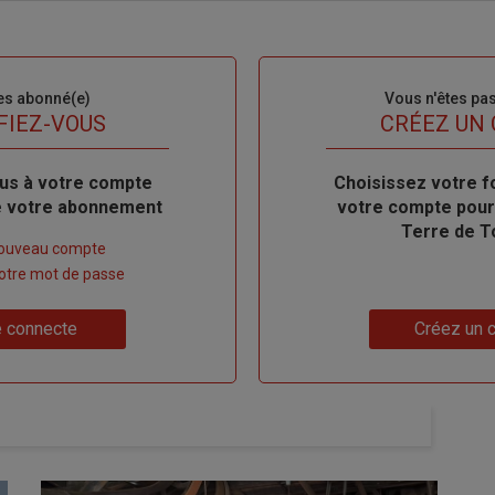
es abonné(e)
Sous-
Vous n'êtes pa
titre
FIEZ-VOUS
TITRE
CRÉEZ UN
us à votre compte
Body
Choisissez votre f
de votre abonnement
votre compte pour
Terre de T
nouveau compte
 votre mot de passe
Lien
 connecte
Créez un 