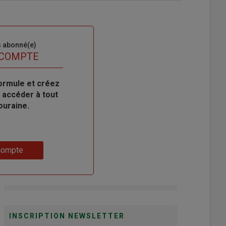
s abonné(e)
 COMPTE
ormule et créez
 accéder à tout
ouraine.
compte
INSCRIPTION NEWSLETTER