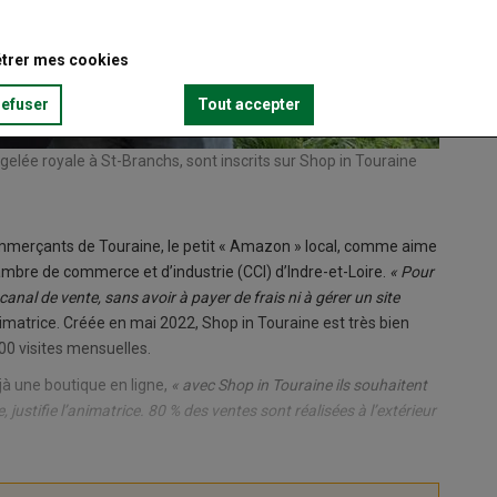
trer mes cookies
refuser
Tout accepter
elée royale à St-Branchs, sont inscrits sur Shop in Touraine
Cécile P
l’intégr
merçants de Touraine, le petit « Amazon » local, comme aime
chambre de commerce et d’industrie (CCI) d’Indre-et-Loire.
« Pour
anal de vente, sans avoir à payer de frais ni à gérer un site
animatrice. Créée en mai 2022, Shop in Touraine est très bien
00 visites mensuelles.
jà une boutique en ligne,
« avec Shop in Touraine ils souhaitent
, justifie l’animatrice. 80 % des ventes sont réalisées à l’extérieur