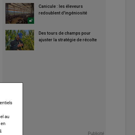
Canicule : les éleveurs
redoublent d'ingéniosité
Des tours de champs pour
ajuster la stratégie de récolte
entiels
nel au
 en
s
Publicité