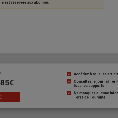
E
Accédez à tous les articl
Liste
 85€
à
Consultez le journal Ter
tous les supports
puce
Ne manquez aucune inform
E
Terre de Touraine