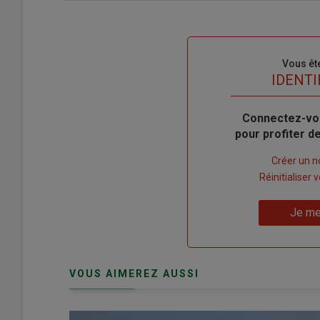
Sous-
Vous êt
titre
TITRE
IDENTI
Body
Connectez-vo
pour profiter 
Lien
Créer un 
"Créer
Lien
Réinitialiser
un
"Réinitialiser
Lien
nouveau
votre
Je me
"Je
compte"
mot
me
de
connecte"
passe"
VOUS AIMEREZ AUSSI