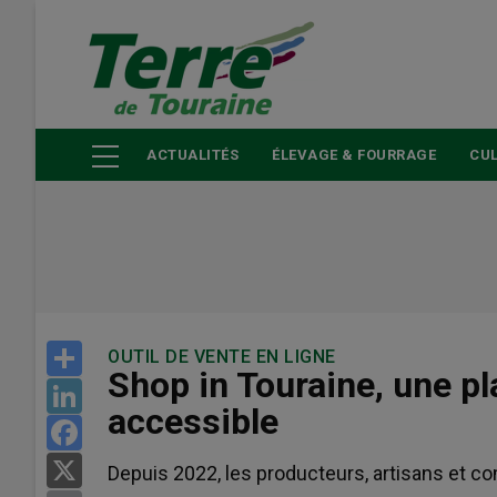
Aller
au
contenu
principal
ACTUALITÉS
ÉLEVAGE & FOURRAGE
CUL
Share
OUTIL DE VENTE EN LIGNE
Shop in Touraine, une 
LinkedIn
accessible
Facebook
X
Depuis 2022, les producteurs, artisans et c