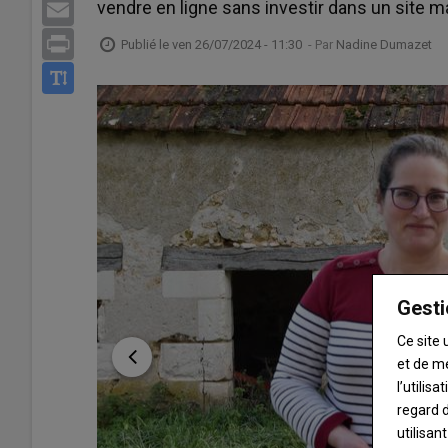
vendre en ligne sans investir dans un site m
Email
Print
Publié le
ven 26/07/2024 - 11:30
- Par
Nadine Dumazet
Gesti
Ce site 
et de m
l’utilis
regard d
utilisan