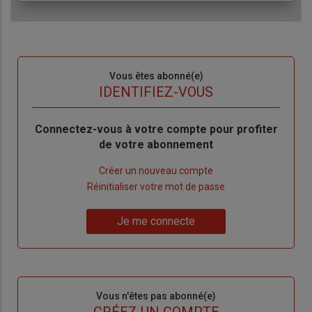
Sous-
Vous êtes abonné(e)
titre
TITRE
IDENTIFIEZ-VOUS
Body
Connectez-vous à votre compte pour profiter
de votre abonnement
Lien
Créer un nouveau compte
"Créer
Lien
Réinitialiser votre mot de passe
un
"Réinitialiser
Lien
nouveau
votre
Je me connecte
"Je
compte"
mot
me
de
connecte"
passe"
Sous-
Vous n'êtes pas abonné(e)
titre
TITRE
CRÉEZ UN COMPTE