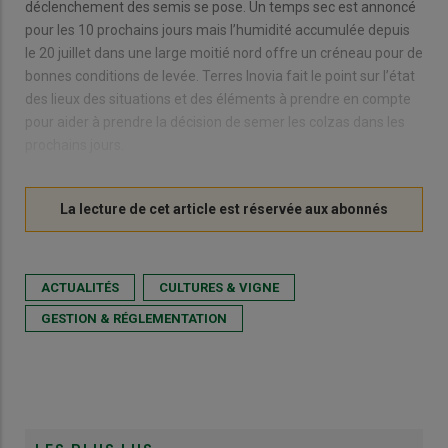
déclenchement des semis se pose. Un temps sec est annoncé
pour les 10 prochains jours mais l’humidité accumulée depuis
le 20 juillet dans une large moitié nord offre un créneau pour de
bonnes conditions de levée. Terres Inovia fait le point sur l’état
des lieux des situations et des éléments à prendre en compte
pour aider à prendre la décision de semer les colzas dans les
prochains jours.
ACTUALITÉS
CULTURES & VIGNE
GESTION & RÉGLEMENTATION