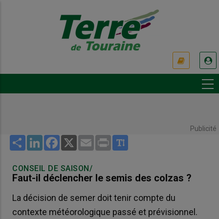
Aller
au
contenu
principal
USER
ACCOUNT
MENU
Publicité
Share
LinkedIn
Facebook
X
Email
Print
CONSEIL DE SAISON/
Faut-il déclencher le semis des colzas ?
La décision de semer doit tenir compte du
contexte météorologique passé et prévisionnel.