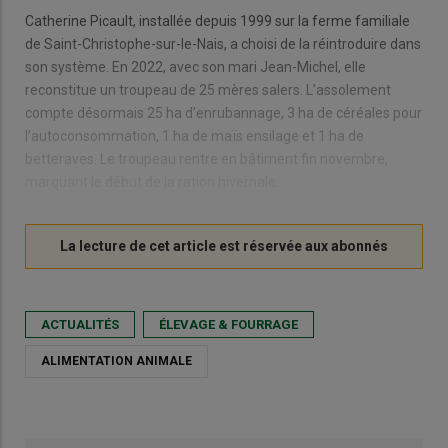
Catherine Picault, installée depuis 1999 sur la ferme familiale
de Saint-Christophe-sur-le-Nais, a choisi de la réintroduire dans
son système. En 2022, avec son mari Jean-Michel, elle
reconstitue un troupeau de 25 mères salers. L’assolement
compte désormais 25 ha d’enrubannage, 3 ha de céréales pour
l’autoconsommation, 1 ha de maïs ensilage et 1 ha de
betteraves. Le troupeau rentre en bâtiment fin novembre,
marquant le début de la ration hivernale.
ACTUALITÉS
ÉLEVAGE & FOURRAGE
ALIMENTATION ANIMALE