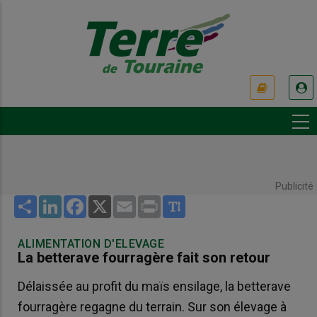
Aller
au
contenu
principal
USER
ACCOUNT
MENU
Publicité
Share
LinkedIn
Facebook
X
Email
Print
ALIMENTATION D'ELEVAGE
La betterave fourragère fait son retour
Délaissée au profit du maïs ensilage, la betterave
fourragère regagne du terrain. Sur son élevage à