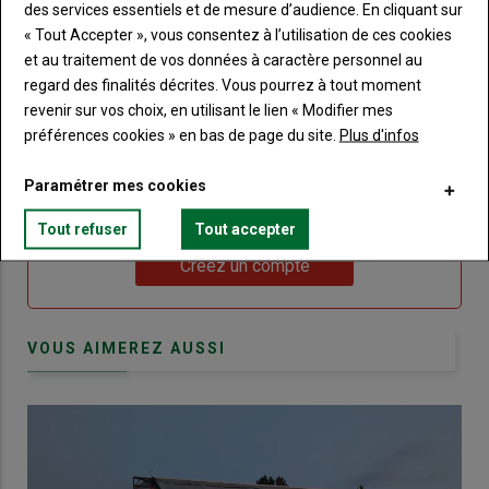
me
des services essentiels et de mesure d’audience. En cliquant sur
de
connecte"
« Tout Accepter », vous consentez à l’utilisation de ces cookies
passe"
et au traitement de vos données à caractère personnel au
Sous-
Vous n'êtes pas abonné(e)
regard des finalités décrites. Vous pourrez à tout moment
titre
TITRE
CRÉEZ UN COMPTE
revenir sur vos choix, en utilisant le lien « Modifier mes
préférences cookies » en bas de page du site.
Plus d'infos
Body
Choisissez votre formule et créez votre
Paramétrer mes cookies
compte pour accéder à tout Terre de
Touraine.
Tout refuser
Tout accepter
Lien
Créez un compte
VOUS AIMEREZ AUSSI