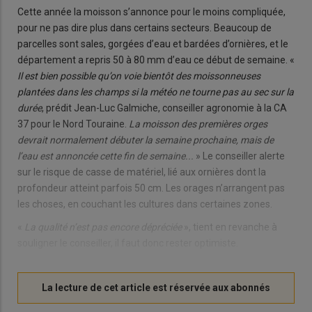
Cette année la moisson s’annonce pour le moins compliquée,
pour ne pas dire plus dans certains secteurs. Beaucoup de
parcelles sont sales, gorgées d’eau et bardées d’ornières, et le
département a repris 50 à 80 mm d’eau ce début de semaine. «
Il est bien possible qu’on voie bientôt des moissonneuses
plantées dans les champs si la météo ne tourne pas au sec sur la
durée
, prédit Jean-Luc Galmiche, conseiller agronomie à la CA
37 pour le Nord Touraine.
La moisson des premières orges
devrait normalement débuter la semaine prochaine, mais de
l’eau est annoncée cette fin de semaine...
» Le conseiller alerte
sur le risque de casse de matériel, lié aux ornières dont la
profondeur atteint parfois 50 cm. Les orages n’arrangent pas
les choses, en couchant les cultures dans certaines zones.
«
La qualité n’est pas encore dépréciée
», tient en revanche à
souligner le conseiller, il faut donc rester optimiste.