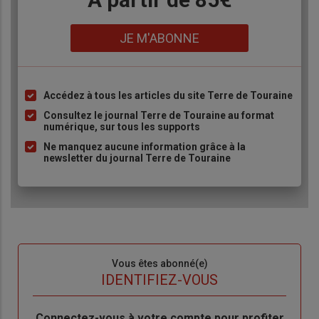
Lien
JE M'ABONNE
Accédez à tous les articles du site Terre de Touraine
Liste
à
Consultez le journal Terre de Touraine au format
numérique, sur tous les supports
puce
Ne manquez aucune information grâce à la
newsletter du journal Terre de Touraine
Sous-
Vous êtes abonné(e)
titre
TITRE
IDENTIFIEZ-VOUS
Body
Connectez-vous à votre compte pour profiter