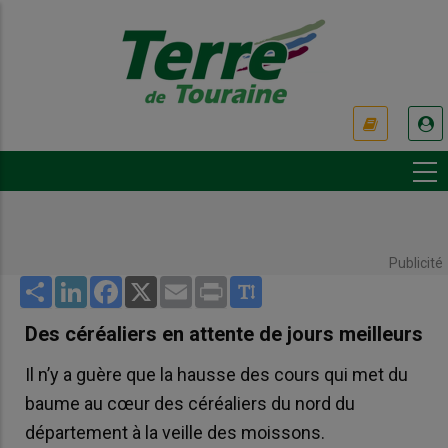
Aller
au
contenu
principal
USER
ACCOUNT
MENU
Publicité
Share
LinkedIn
Facebook
X
Email
Print
Des céréaliers en attente de jours meilleurs
Il n’y a guère que la hausse des cours qui met du
baume au cœur des céréaliers du nord du
département à la veille des moissons.