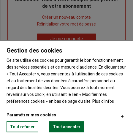
de votre abonnement
Lien
Créer un nouveau compte
"Créer
Lien
Réinitialiser votre mot de passe
un
"Réinitialiser
Lien
nouveau
votre
Je me connecte
"Je
compte"
mot
Gestion des cookies
me
de
connecte"
passe"
Ce site utilise des cookies pour garantir le bon fonctionnement
des services essentiels et de mesure d’audience. En cliquant sur
Sous-
Vous n'êtes pas abonné(e)
« Tout Accepter », vous consentez à l’utilisation de ces cookies
titre
TITRE
CRÉEZ UN COMPTE
et au traitement de vos données à caractère personnel au
regard des finalités décrites. Vous pourrez à tout moment
Body
Choisissez votre formule et créez votre
revenir sur vos choix, en utilisant le lien « Modifier mes
compte pour accéder à tout Terre de
préférences cookies » en bas de page du site.
Plus d'infos
Touraine.
Paramétrer mes cookies
Lien
Créez un compte
Tout refuser
Tout accepter