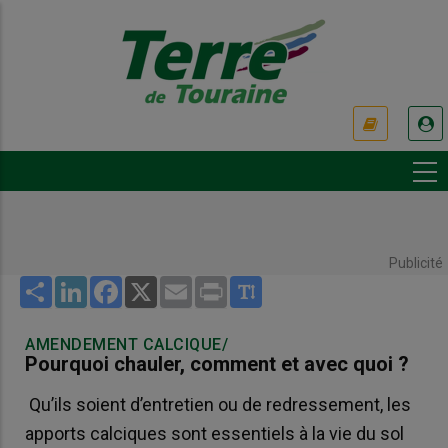
Aller
au
contenu
principal
USER
ACCOUNT
MENU
Publicité
Share
LinkedIn
Facebook
X
Email
Print
AMENDEMENT CALCIQUE/
Pourquoi chauler, comment et avec quoi ?
Qu’ils soient d’entretien ou de redressement, les
apports calciques sont essentiels à la vie du sol