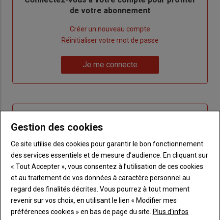
de votre abonnement
Lien
Créer un nouveau compte
"Créer
Lien
Réinitialiser votre mot de passe
un
"Réinitialiser
Lien
nouveau
votre
Je me connecte
"Je
compte"
mot
me
de
connecte"
passe"
Sous-
Vous n'êtes pas abonné(e)
titre
Gestion des cookies
TITRE
CRÉEZ UN COMPTE
Ce site utilise des cookies pour garantir le bon fonctionnement
Body
Choisissez votre formule et créez votre
des services essentiels et de mesure d’audience. En cliquant sur
compte pour accéder à tout Terre de
« Tout Accepter », vous consentez à l’utilisation de ces cookies
Touraine.
et au traitement de vos données à caractère personnel au
regard des finalités décrites. Vous pourrez à tout moment
Lien
Créez un compte
revenir sur vos choix, en utilisant le lien « Modifier mes
préférences cookies » en bas de page du site.
Plus d'infos