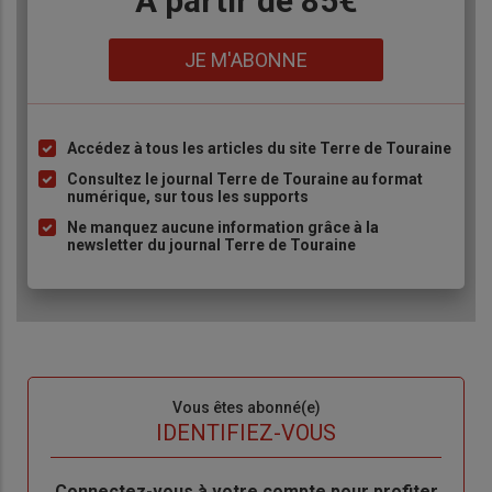
Body
A partir de 85€
Lien
JE M'ABONNE
Accédez à tous les articles du site Terre de Touraine
Liste
à
Consultez le journal Terre de Touraine au format
numérique, sur tous les supports
puce
Ne manquez aucune information grâce à la
newsletter du journal Terre de Touraine
Sous-
Vous êtes abonné(e)
titre
TITRE
IDENTIFIEZ-VOUS
Body
Connectez-vous à votre compte pour profiter