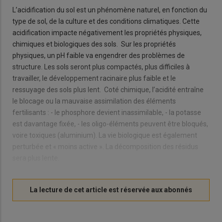
L’acidification du sol est un phénomène naturel, en fonction du
type de sol, de la culture et des conditions climatiques. Cette
acidification impacte négativement les propriétés physiques,
chimiques et biologiques des sols. Sur les propriétés
physiques, un pH faible va engendrer des problèmes de
structure. Les sols seront plus compactés, plus difficiles à
travailler, le développement racinaire plus faible et le
ressuyage des sols plus lent. Coté chimique, l’acidité entraîne
le blocage ou la mauvaise assimilation des éléments
fertilisants : - le phosphore devient inassimilable, - la potasse
est davantage fixée, - les oligo-éléments peuvent être bloqués,
voire toxiques (aluminium). La vie biologique est également
perturbée et « moins active ». La décomposition des résidus
sera plus lente.