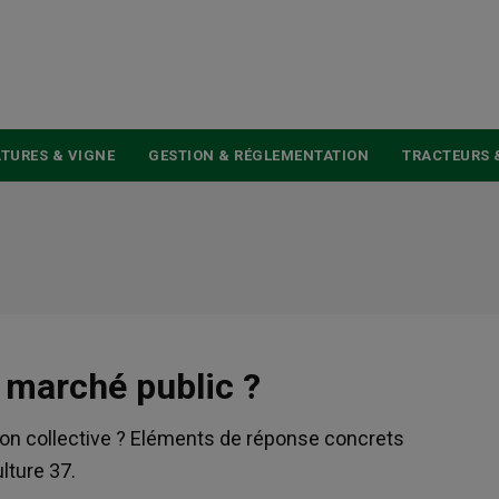
USER
ACCOUNT
MENU
TURES & VIGNE
GESTION & RÉGLEMENTATION
TRACTEURS 
marché public ?
ion collective ? Eléments de réponse concrets
lture 37.