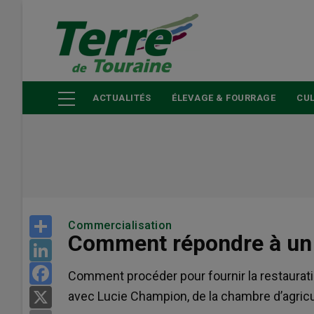
Aller
au
contenu
principal
ACTUALITÉS
ÉLEVAGE & FOURRAGE
CUL
Share
Commercialisation
Comment répondre à un 
LinkedIn
Facebook
Comment procéder pour fournir la restaurat
avec Lucie Champion, de la chambre d’agricu
X