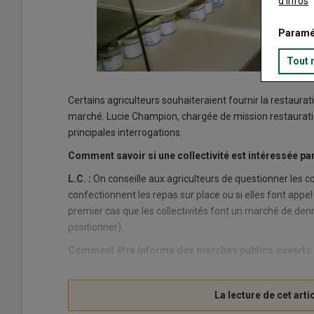
d'infos
Paramé
Tout 
Certains agriculteurs souhaiteraient fournir la restaura
marché. Lucie Champion, chargée de mission restauratio
principales interrogations.
Comment savoir si une collectivité est intéressée pa
L.C. :
On conseille aux agriculteurs de questionner les col
confectionnent les repas sur place ou si elles font appel 
premier cas que les collectivités font un marché de denré
positionner).
Comment être informé des marchés publics ouverts 