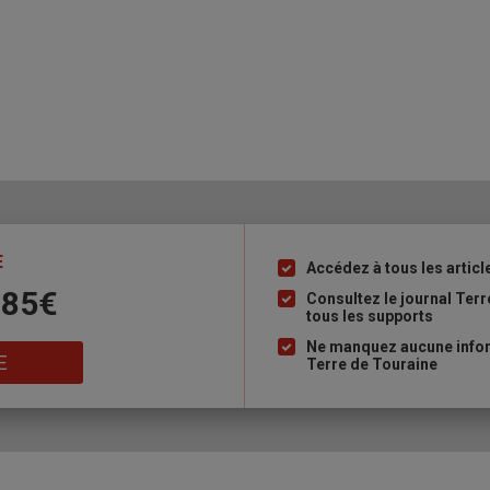
E
Accédez à tous les articl
Liste
 85€
à
Consultez le journal Ter
tous les supports
puce
Ne manquez aucune inform
E
Terre de Touraine