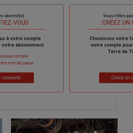
es abonné(e)
Sous-
Vous n'êtes pa
titre
FIEZ-VOUS
TITRE
CRÉEZ UN
us à votre compte
Body
Choisissez votre f
de votre abonnement
votre compte pour
Terre de T
nouveau compte
 votre mot de passe
Lien
 connecte
Créez un 