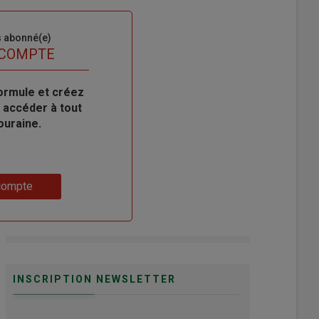
s abonné(e)
 COMPTE
ormule et créez
 accéder à tout
ouraine.
compte
INSCRIPTION NEWSLETTER