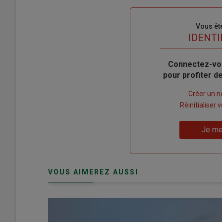
Sous-
Vous êt
titre
TITRE
IDENTI
Body
Connectez-vo
pour profiter 
Lien
Créer un 
"Créer
Lien
Réinitialiser
un
"Réinitialiser
Lien
nouveau
votre
Je me
"Je
compte"
mot
me
de
connecte"
passe"
VOUS AIMEREZ AUSSI