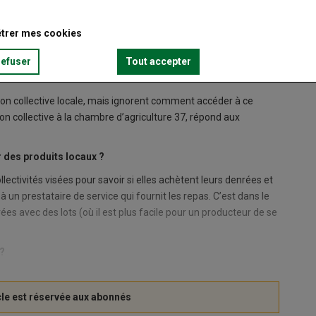
trer mes cookies
refuser
Tout accepter
tion collective locale, mais ignorent comment accéder à ce
n collective à la chambre d’agriculture 37, répond aux
r des produits locaux ?
lectivités visées pour savoir si elles achètent leurs denrées et
à un prestataire de service qui fournit les repas. C’est dans le
es avec des lots (où il est plus facile pour un producteur de se
?