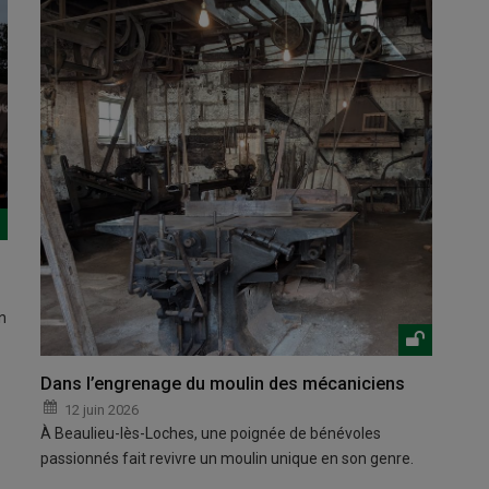
n
Dans l’engrenage du moulin des mécaniciens
12 juin 2026
À Beaulieu-lès-Loches, une poignée de bénévoles
passionnés fait revivre un moulin unique en son genre.