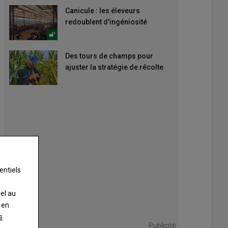
Canicule : les éleveurs
redoublent d'ingéniosité
Des tours de champs pour
ajuster la stratégie de récolte
entiels
nel au
 en
s
Publicité