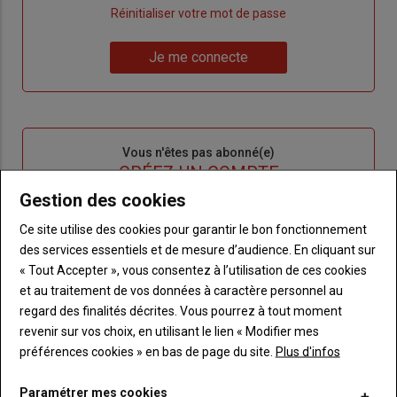
"Créer
Lien
Réinitialiser votre mot de passe
un
"Réinitialiser
Lien
nouveau
votre
Je me connecte
"Je
compte"
mot
me
de
connecte"
passe"
Sous-
Vous n'êtes pas abonné(e)
titre
TITRE
CRÉEZ UN COMPTE
Gestion des cookies
Body
Choisissez votre formule et créez votre
Ce site utilise des cookies pour garantir le bon fonctionnement
compte pour accéder à tout Terre de
des services essentiels et de mesure d’audience. En cliquant sur
Touraine.
« Tout Accepter », vous consentez à l’utilisation de ces cookies
et au traitement de vos données à caractère personnel au
Lien
Créez un compte
regard des finalités décrites. Vous pourrez à tout moment
revenir sur vos choix, en utilisant le lien « Modifier mes
préférences cookies » en bas de page du site.
Plus d'infos
VOUS AIMEREZ AUSSI
Paramétrer mes cookies