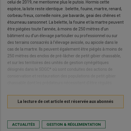
celui de 2019, ne mentionne plus le putois. Hormis cette
espèce, la liste reste identique : belette, fouine, martre, renard,
corbeau freux, corneille noire, pie bavarde, geai des chênes et
étourneau sansonnet. La belette, la fouine et la martre peuvent
être piégées toute l’année, à moins de 250 mètres d’un
bâtiment ou d’un élevage particulier ou professionnel ou sur
des terrains consacrés à l’élevage avicole, ou apicole dans le
cas de la martre. Ils peuvent également être piégés à moins de
250 mètres des enclos de pré-lâcher de petit gibier chassable,
et sur les territoires des unités de gestion cynégétiques
désignés dans le SDGC* où sont conduites des actions de
conservation et restauration des populations de petit gibier
chassable dont les prédateurs nécessitent d’être régulés.
ACTUALITÉS
GESTION & RÉGLEMENTATION