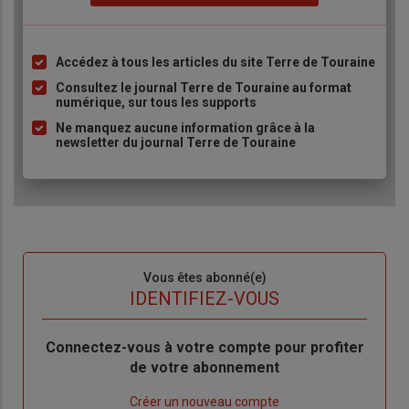
Accédez à tous les articles du site Terre de Touraine
Liste
à
Consultez le journal Terre de Touraine au format
numérique, sur tous les supports
puce
Ne manquez aucune information grâce à la
newsletter du journal Terre de Touraine
Sous-
Vous êtes abonné(e)
titre
TITRE
IDENTIFIEZ-VOUS
Body
Connectez-vous à votre compte pour profiter
de votre abonnement
Lien
Créer un nouveau compte