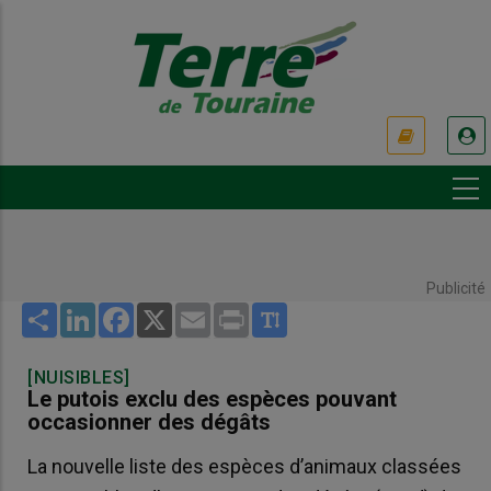
Aller
au
contenu
principal
USER
ACCOUNT
MENU
Publicité
Share
LinkedIn
Facebook
X
Email
Print
[NUISIBLES]
Le putois exclu des espèces pouvant
occasionner des dégâts
La nouvelle liste des espèces d’animaux classées