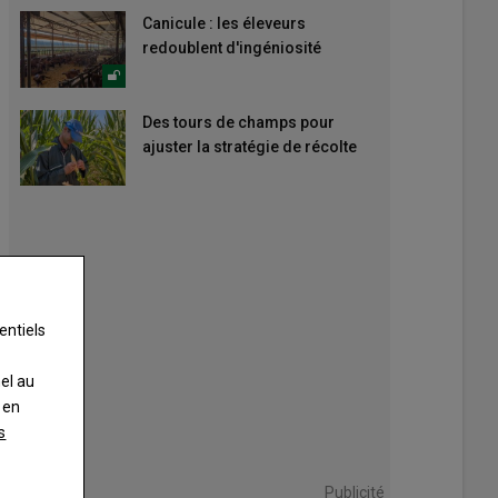
Canicule : les éleveurs
redoublent d'ingéniosité
Des tours de champs pour
ajuster la stratégie de récolte
entiels
nel au
 en
s
Publicité