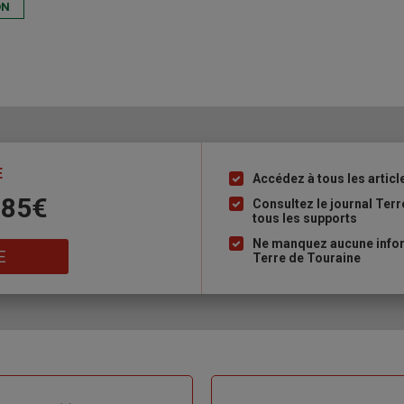
ON
E
Accédez à tous les articl
Liste
 85€
à
Consultez le journal Ter
tous les supports
puce
Ne manquez aucune inform
E
Terre de Touraine