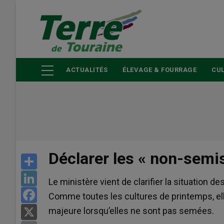
Aller
au
contenu
principal
ACTUALITÉS
ÉLEVAGE & FOURRAGE
CUL
Déclarer les « non-semi
Share
LinkedIn
Le ministère vient de clarifier la situation d
Facebook
Comme toutes les cultures de printemps, ell
majeure lorsqu’elles ne sont pas semées.
X