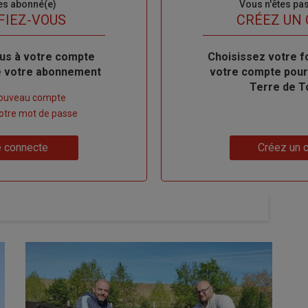
es abonné(e)
Sous-
Vous n'êtes pa
titre
FIEZ-VOUS
TITRE
CRÉEZ UN
us à votre compte
Body
Choisissez votre f
de votre abonnement
votre compte pour
Terre de T
nouveau compte
 votre mot de passe
Lien
 connecte
Créez un 