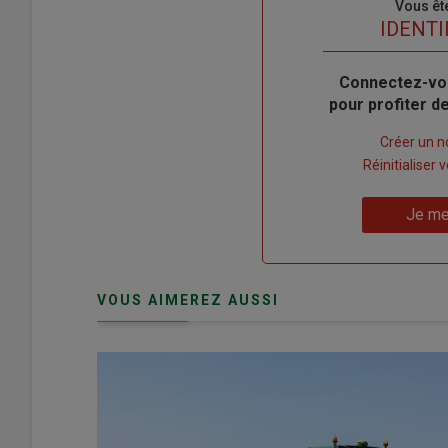
Sous-
Vous êt
titre
TITRE
IDENTI
Body
Connectez-vo
pour profiter 
Lien
Créer un 
"Créer
Lien
Réinitialiser
un
"Réinitialiser
Lien
nouveau
votre
Je me
"Je
compte"
mot
me
de
connecte"
passe"
VOUS AIMEREZ AUSSI