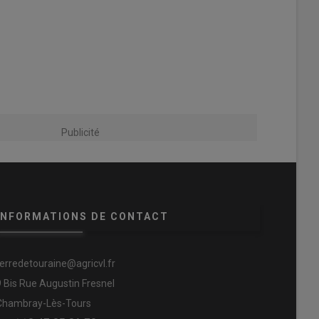
Publicité
INFORMATIONS DE CONTACT
terredetouraine@agricvl.fr
9 Bis Rue Augustin Fresnel
Chambray-Lès-Tours