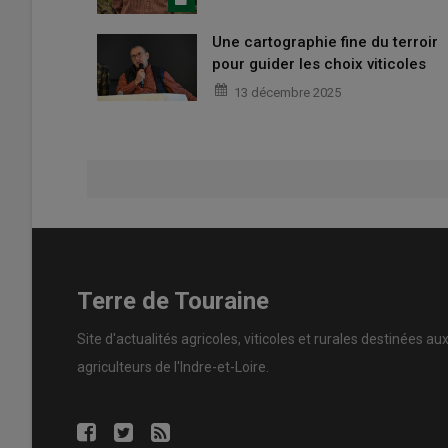
Une cartographie fine du terroir
pour guider les choix viticoles
13 décembre 2025
Terre de Touraine
Site d'actualités agricoles, viticoles et rurales destinées au
agriculteurs de l'Indre-et-Loire.