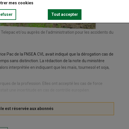
trer mes cookies
refuser
Tout accepter
 Telepac et/ou auprès de l’administration pour les accidents du
service Pac de la FNSEA CVL avait indiqué que la dérogation cas de
emps sans distinction. La rédaction de la note du ministère
alors interprétée en indiquant que les maïs, tournesol et soja,
rques de la profession. Elles ont accepté les cas de force
estait une incertitude en cas de contrôle européen.