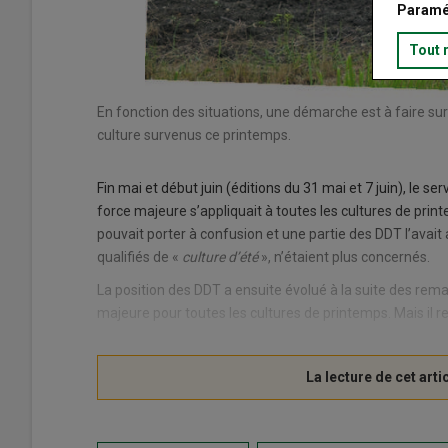
Paramé
Tout 
En fonction des situations, une démarche est à faire sur
culture survenus ce printemps.
Fin mai et début juin (éditions du 31 mai et 7 juin), le 
force majeure s’appliquait à toutes les cultures de print
pouvait porter à confusion et une partie des DDT l’avait 
qualifiés de «
culture d’été
», n’étaient plus concernés.
La position des DDT a ensuite évolué à la suite des rema
majeure pour toutes les cultures de printemps. Mais il r