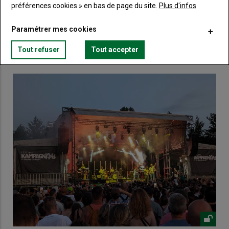
préférences cookies » en bas de page du site.
Plus d'infos
Lien
Créez un compte
Paramétrer mes cookies
VOUS AIMEREZ AUSSI
Tout refuser
Tout accepter