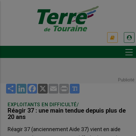
Aller
au
contenu
principal
USER
ACCOUNT
MENU
Publicité
Share
LinkedIn
Facebook
X
Email
Print
EXPLOITANTS EN DIFFICULTÉ/
Réagir 37 : une main tendue depuis plus de
20 ans
Réagir 37 (anciennement Aide 37) vient en aide