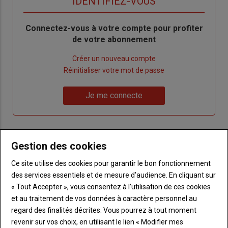
TITRE
IDENTIFIEZ-VOUS
Body
Connectez-vous à votre compte pour profiter
de votre abonnement
Lien
Créer un nouveau compte
"Créer
Lien
Réinitialiser votre mot de passe
un
"Réinitialiser
Lien
nouveau
votre
Je me connecte
"Je
compte"
mot
me
de
connecte"
passe"
Gestion des cookies
Sous-
Vous n'êtes pas abonné(e)
titre
TITRE
CRÉEZ UN COMPTE
Ce site utilise des cookies pour garantir le bon fonctionnement
des services essentiels et de mesure d’audience. En cliquant sur
« Tout Accepter », vous consentez à l’utilisation de ces cookies
Body
Choisissez votre formule et créez votre
et au traitement de vos données à caractère personnel au
compte pour accéder à tout Terre de
regard des finalités décrites. Vous pourrez à tout moment
Touraine.
revenir sur vos choix, en utilisant le lien « Modifier mes