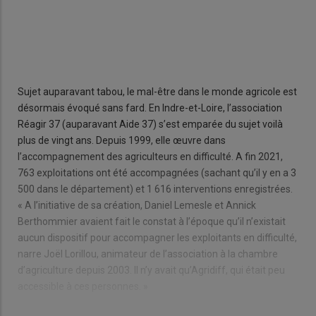
Sujet auparavant tabou, le mal-être dans le monde agricole est
désormais évoqué sans fard. En Indre-et-Loire, l’association
Réagir 37 (auparavant Aide 37) s’est emparée du sujet voilà
plus de vingt ans. Depuis 1999, elle œuvre dans
l’accompagnement des agriculteurs en difficulté. A fin 2021,
763 exploitations ont été accompagnées (sachant qu’il y en a 3
500 dans le département) et 1 616 interventions enregistrées.
« A l’initiative de sa création, Daniel Lemesle et Annick
Berthommier avaient fait le constat à l’époque qu’il n’existait
aucun dispositif pour accompagner les exploitants en difficulté,
narre Joël Lorillou, animateur de l’association à la chambre
d’agriculture depuis 2003. Il n’y avait qu’Agridiff, qui était peu
accessible à ces personnes. »