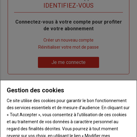
titre
TITRE
IDENTIFIEZ-VOUS
Body
Connectez-vous à votre compte pour profiter
de votre abonnement
Lien
Créer un nouveau compte
"Créer
Lien
Réinitialiser votre mot de passe
un
"Réinitialiser
Lien
nouveau
votre
Je me connecte
"Je
compte"
mot
me
de
connecte"
passe"
Gestion des cookies
Sous-
Vous n'êtes pas abonné(e)
titre
Ce site utilise des cookies pour garantir le bon fonctionnement
TITRE
CRÉEZ UN COMPTE
des services essentiels et de mesure d’audience. En cliquant sur
« Tout Accepter », vous consentez à l’utilisation de ces cookies
Body
Choisissez votre formule et créez votre
et au traitement de vos données à caractère personnel au
compte pour accéder à tout Terre de
regard des finalités décrites. Vous pourrez à tout moment
Touraine.
revenir sur vos choix, en utilisant le lien « Modifier mes