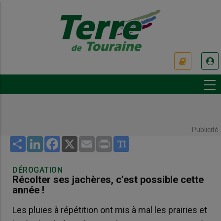
Aller
au
contenu
principal
USER
ACCOUNT
MENU
Publicité
Share
LinkedIn
Facebook
X
Email
Print
DÉROGATION
Récolter ses jachères, c’est possible cette
année !
Les pluies à répétition ont mis à mal les prairies et