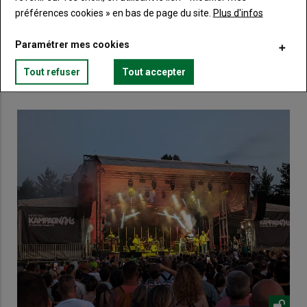
préférences cookies » en bas de page du site.
Plus d'infos
Lien
Créez un compte
Paramétrer mes cookies
Tout refuser
Tout accepter
VOUS AIMEREZ AUSSI