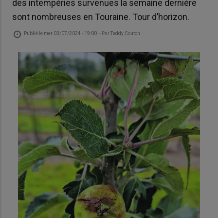
des intempéries survenues la semaine dernière
sont nombreuses en Touraine. Tour d’horizon.
Publié le
mer 03/07/2024 - 19:00
- Par
Teddy Couton
D’un
s’es
sur 
fait