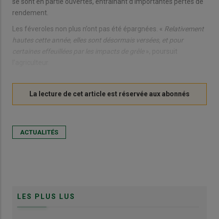
se sont en partie ouvertes, entraînant d’importantes pertes de
rendement.
Les féveroles non plus n’ont pas été épargnées. «
Relativement
hautes cette année, elles sont désormais versées, et pour
certaines effeuillées par les impacts de grêle
», poursuit
l’agriculteur.
ACTUALITÉS
LES PLUS LUS