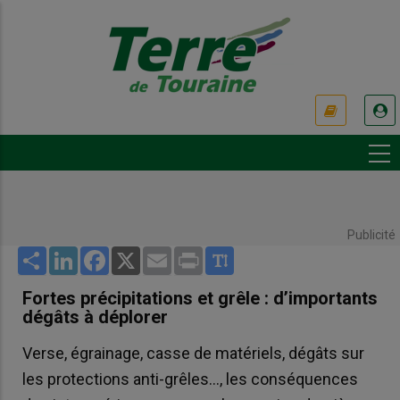
Aller
au
contenu
principal
USER
ACCOUNT
MENU
Publicité
Share
LinkedIn
Facebook
X
Email
Print
Fortes précipitations et grêle : d’importants
dégâts à déplorer
Verse, égrainage, casse de matériels, dégâts sur
les protections anti-grêles..., les conséquences