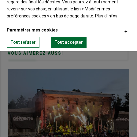
Body
Choisissez votre formule et créez votre
regard des finalités décrites. Vous pourrez à tout moment
compte pour accéder à tout Terre de
revenir sur vos choix, en utilisant le lien « Modifier mes
Touraine.
préférences cookies » en bas de page du site.
Plus d'infos
Lien
Créez un compte
Paramétrer mes cookies
Tout refuser
Tout accepter
VOUS AIMEREZ AUSSI