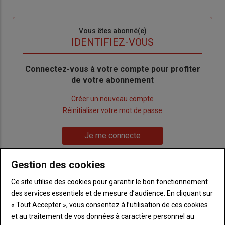
Sous-
Vous êtes abonné(e)
titre
TITRE
IDENTIFIEZ-VOUS
Body
Connectez-vous à votre compte pour profiter
de votre abonnement
Lien
Créer un nouveau compte
"Créer
Lien
Réinitialiser votre mot de passe
un
"Réinitialiser
Lien
nouveau
votre
Je me connecte
"Je
compte"
mot
me
de
Gestion des cookies
connecte"
passe"
Ce site utilise des cookies pour garantir le bon fonctionnement
Sous-
Vous n'êtes pas abonné(e)
des services essentiels et de mesure d’audience. En cliquant sur
titre
TITRE
CRÉEZ UN COMPTE
« Tout Accepter », vous consentez à l’utilisation de ces cookies
et au traitement de vos données à caractère personnel au