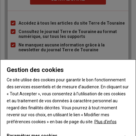
Accédez à tous les articles du site Terre de Touraine
Liste
à
Consultez le journal Terre de Touraine au format
numérique, sur tous les supports
puce
Ne manquez aucune information grâce à la
newsletter du journal Terre de Touraine
Gestion des cookies
Ce site utilise des cookies pour garantir le bon fonctionnement
des services essentiels et de mesure d’audience. En cliquant sur
« Tout Accepter », vous consentez à l’utilisation de ces cookies
Sous-
Vous êtes abonné(e)
titre
TITRE
IDENTIFIEZ-VOUS
et au traitement de vos données à caractère personnel au
regard des finalités décrites. Vous pourrez à tout moment
revenir sur vos choix, en utilisant le lien « Modifier mes
Body
Connectez-vous à votre compte pour profiter
préférences cookies » en bas de page du site.
Plus d'infos
de votre abonnement
Paramétrer mes cookies
Lien
Créer un nouveau compte