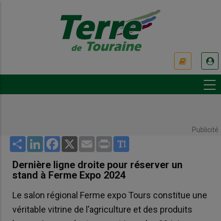
Aller
au
contenu
principal
USER
ACCOUNT
MENU
Publicité
Share
LinkedIn
Facebook
X
Email
Print
Dernière ligne droite pour réserver un
stand à Ferme Expo 2024
Le salon régional Ferme expo Tours constitue une
véritable vitrine de l’agriculture et des produits