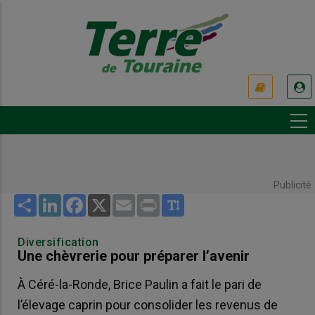
Aller
au
contenu
principal
USER
ACCOUNT
MENU
Publicité
Share
LinkedIn
Facebook
X
Email
Print
Diversification
Une chèvrerie pour préparer l’avenir
À Céré-la-Ronde, Brice Paulin a fait le pari de
l’élevage caprin pour consolider les revenus de