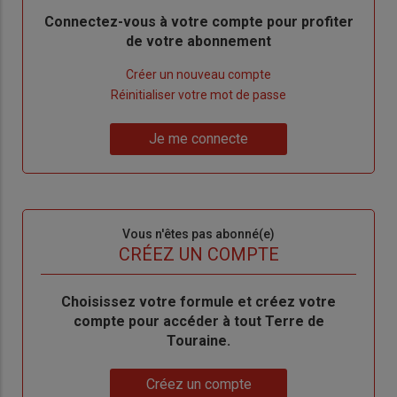
Body
Connectez-vous à votre compte pour profiter
de votre abonnement
Lien
Créer un nouveau compte
"Créer
Lien
Réinitialiser votre mot de passe
un
"Réinitialiser
Lien
nouveau
votre
Je me connecte
"Je
compte"
mot
me
de
connecte"
passe"
Sous-
Vous n'êtes pas abonné(e)
titre
TITRE
CRÉEZ UN COMPTE
Body
Choisissez votre formule et créez votre
compte pour accéder à tout Terre de
Touraine.
Lien
Créez un compte