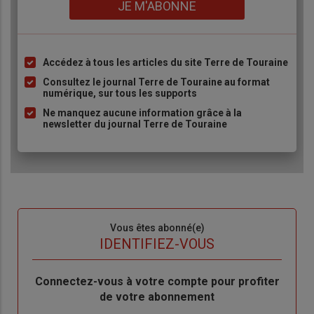
Lien
JE M'ABONNE
Accédez à tous les articles du site Terre de Touraine
Liste
à
Consultez le journal Terre de Touraine au format
numérique, sur tous les supports
puce
Ne manquez aucune information grâce à la
newsletter du journal Terre de Touraine
Sous-
Vous êtes abonné(e)
titre
TITRE
IDENTIFIEZ-VOUS
Body
Connectez-vous à votre compte pour profiter
de votre abonnement