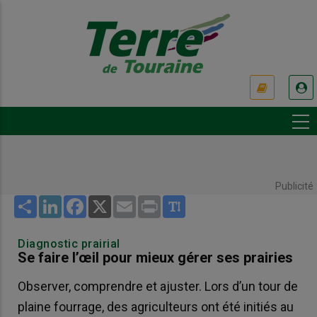
Aller
au
contenu
principal
USER
ACCOUNT
MENU
Publicité
Share
LinkedIn
Facebook
X
Email
Print
Diagnostic prairial
Se faire l’œil pour mieux gérer ses prairies
Observer, comprendre et ajuster. Lors d’un tour de
plaine fourrage, des agriculteurs ont été initiés au