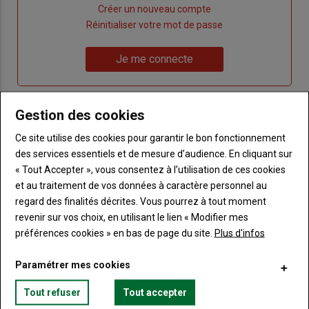
Lien
Créer un nouveau compte
"Créer
Lien
Réinitialiser votre mot de passe
un
"Réinitialiser
Lien
nouveau
votre
Je me connecte
"Je
compte"
mot
me
de
connecte"
passe"
Gestion des cookies
Sous-
Vous n'êtes pas abonné(e)
Ce site utilise des cookies pour garantir le bon fonctionnement
titre
TITRE
CRÉEZ UN COMPTE
des services essentiels et de mesure d’audience. En cliquant sur
« Tout Accepter », vous consentez à l’utilisation de ces cookies
Body
Choisissez votre formule et créez votre
et au traitement de vos données à caractère personnel au
compte pour accéder à tout Terre de
regard des finalités décrites. Vous pourrez à tout moment
Touraine.
revenir sur vos choix, en utilisant le lien « Modifier mes
préférences cookies » en bas de page du site.
Plus d'infos
Lien
Créez un compte
Paramétrer mes cookies
Tout refuser
Tout accepter
VOUS AIMEREZ AUSSI