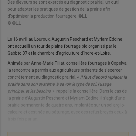
Des éleveurs se sont exercés au diagnostic prairial, un outil
pour adapter les pratiques de gestion de la prairie afin
d’optimiser la production fourragère. ©L.L
© ©L.L
Le 16 avril, au Louroux, Augustin Peschard et Myriam Eddine
ont accueilli un tour de plaine fourrage bio organisé par le
Gabbto 37 et la chambre d’agriculture d’Indre-et-Loire.
Animée par Anne-Marie Filliat, conseillère fourrages à Copelva,
la rencontre a permis aux agriculteurs présents de s’exercer
concrètement au diagnostic prairial. «
Il faut d’abord replacer la
prairie dans son système, à savoir le type de sol, l’usage
principal, et les besoins
», rappelle la conseillère. Dans le cas de
la prairie d’Augustin Peschard et Myriam Eddine, il s’agit d’une
prairie permanente de quatre ans, implantée sur un sol argilo-
calcaire et destinée au pâturage, avec des refus broyés deux à
trois fois par an.