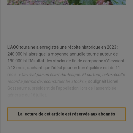
blan
bul
nat
tour
L’AOC touraine a enregistré une récolte historique en 2023 :
240 000 hl, alors que la moyenne annuelle tourne autour de
190 000 hl. Résultat : les stocks de fin de campagne s’élevaient
à 13 mois, sachant que l’idéal pour un bon équilibre est de 11
mois.
« Ce n’est pas un écart dantesque. Et surtout, cette récolte
record a permis de reconstituer les stocks »,
soulignait Lionel
Gosseaume, président de l’appellation, lors de l’assemblée
générale du 16 juillet.