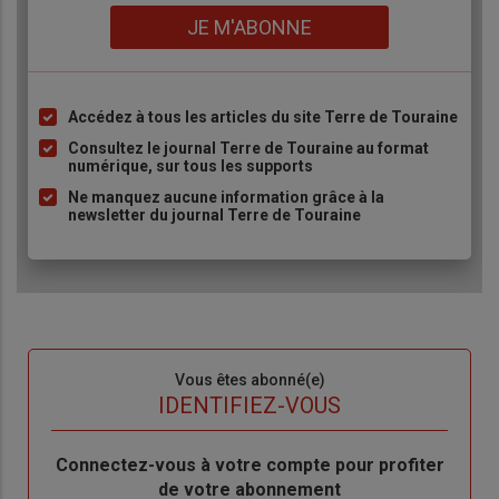
Lien
JE M'ABONNE
Accédez à tous les articles du site Terre de Touraine
Liste
à
Consultez le journal Terre de Touraine au format
numérique, sur tous les supports
puce
Ne manquez aucune information grâce à la
newsletter du journal Terre de Touraine
Sous-
Vous êtes abonné(e)
titre
TITRE
IDENTIFIEZ-VOUS
Body
Connectez-vous à votre compte pour profiter
de votre abonnement