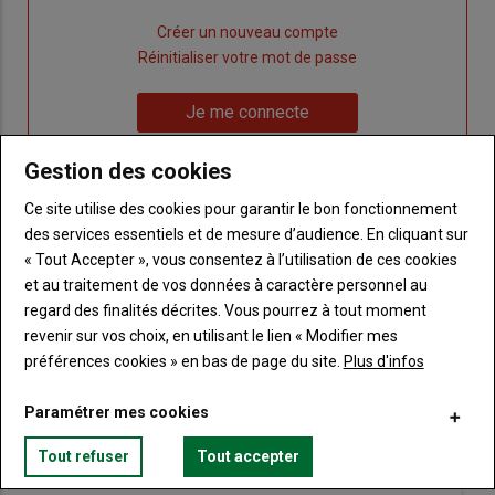
Lien
Créer un nouveau compte
"Créer
Lien
Réinitialiser votre mot de passe
un
"Réinitialiser
Lien
nouveau
votre
Je me connecte
"Je
compte"
mot
me
de
Gestion des cookies
connecte"
passe"
Ce site utilise des cookies pour garantir le bon fonctionnement
Sous-
Vous n'êtes pas abonné(e)
des services essentiels et de mesure d’audience. En cliquant sur
titre
TITRE
CRÉEZ UN COMPTE
« Tout Accepter », vous consentez à l’utilisation de ces cookies
et au traitement de vos données à caractère personnel au
regard des finalités décrites. Vous pourrez à tout moment
Body
Choisissez votre formule et créez votre
revenir sur vos choix, en utilisant le lien « Modifier mes
compte pour accéder à tout Terre de
préférences cookies » en bas de page du site.
Plus d'infos
Touraine.
Paramétrer mes cookies
Lien
Créez un compte
Tout refuser
Tout accepter