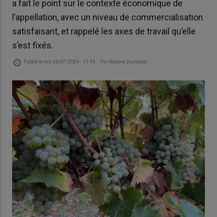
a fait le point sur le contexte économique de
l’appellation, avec un niveau de commercialisation
satisfaisant, et rappelé les axes de travail qu’elle
s’est fixés.
Publié le
ven 26/07/2024 - 11:14
- Par
Nadine Dumazet
« N