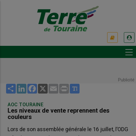
Aller
au
contenu
principal
USER
ACCOUNT
MENU
Publicité
Share
LinkedIn
Facebook
X
Email
Print
AOC TOURAINE
Les niveaux de vente reprennent des
couleurs
Lors de son assemblée générale le 16 juillet, l’ODG