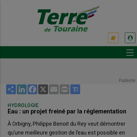
Aller
au
contenu
principal
USER
ACCOUNT
MENU
Publicité
Share
LinkedIn
Facebook
X
Email
Print
HYDROLOGIE
Eau : un projet freiné par la réglementation
À Orbigny, Philippe Benoit du Rey veut démontrer
qu’une meilleure gestion de l’eau est possible en