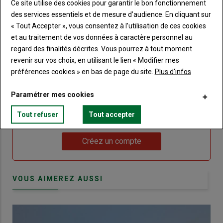
Lien
nouveau
votre
Je me connecte
Ce site utilise des cookies pour garantir le bon fonctionnement
"Je
compte"
mot
des services essentiels et de mesure d’audience. En cliquant sur
me
de
« Tout Accepter », vous consentez à l’utilisation de ces cookies
connecte"
passe"
et au traitement de vos données à caractère personnel au
regard des finalités décrites. Vous pourrez à tout moment
Sous-
Vous n'êtes pas abonné(e)
revenir sur vos choix, en utilisant le lien « Modifier mes
titre
TITRE
CRÉEZ UN COMPTE
préférences cookies » en bas de page du site.
Plus d'infos
Body
Choisissez votre formule et créez votre
Paramétrer mes cookies
compte pour accéder à tout Terre de
Tout refuser
Tout accepter
Touraine.
Lien
Créez un compte
VOUS AIMEREZ AUSSI