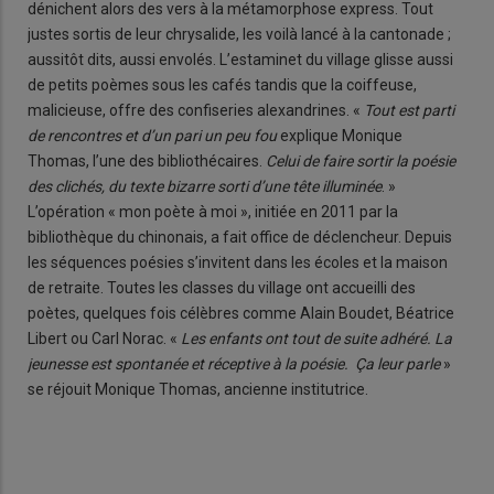
dénichent alors des vers à la métamorphose express. Tout
justes sortis de leur chrysalide, les voilà lancé à la cantonade ;
aussitôt dits, aussi envolés. L’estaminet du village glisse aussi
de petits poèmes sous les cafés tandis que la coiffeuse,
malicieuse, offre des confiseries alexandrines. «
Tout est parti
de rencontres et d’un pari un peu fou
explique Monique
Thomas, l’une des bibliothécaires.
Celui de faire sortir la poésie
des clichés, du texte bizarre sorti d’une tête illuminée
. »
L’opération « mon poète à moi », initiée en 2011 par la
bibliothèque du chinonais, a fait office de déclencheur. Depuis
les séquences poésies s’invitent dans les écoles et la maison
de retraite. Toutes les classes du village ont accueilli des
poètes, quelques fois célèbres comme Alain Boudet, Béatrice
Libert ou Carl Norac. «
Les enfants ont tout de suite adhéré. La
jeunesse est spontanée et réceptive à la poésie. Ça leur parle
»
se réjouit Monique Thomas, ancienne institutrice.