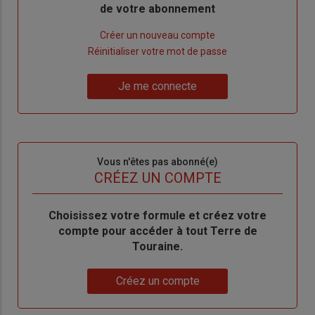
de votre abonnement
Lien
Créer un nouveau compte
"Créer
Lien
Réinitialiser votre mot de passe
un
"Réinitialiser
Lien
nouveau
votre
Je me connecte
"Je
compte"
mot
me
de
connecte"
passe"
Sous-
Vous n'êtes pas abonné(e)
titre
TITRE
CRÉEZ UN COMPTE
Body
Choisissez votre formule et créez votre
compte pour accéder à tout Terre de
Touraine.
Lien
Créez un compte