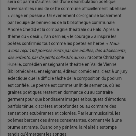
sera dit parmi d’autres lors d’une déambulation poétique
traversant les rues de cette commune officiellement labellisée
« village en poésie ». Un évènement co-organisé localement
par l’équipe de bénévoles de la bibliothèque communale
Andrée Chedid et la compagnie théâtrale du Halo. Après le
thème du « désir », l’an dernier, « le courage » a inspiré les
poètes confirmés tout comme les poètes en herbe. «
Nous
avons reçu 160 poèmes écrits par des adultes, des adolescents,
des enfants, par de petits collectifs aussi
» raconte Christophe
Hurelle, comédien enseignant le théâtre en Val de Vienne.
Bibliothécaires, enseignants, éditeur, comédiens, c’est à un jury
éclectique que la difficile tâche de la composition du podium
est confiée. Le poème est comme un lit de semence, où les
graines poétiques restent en dormance ou au contraire
germent pour que bondissent images et bouquets d’émotions
parfois ténue, discrètes et profondes ou au contraire des
sensations exubérantes et colorées. Par leur musicalité, les
poèmes bercent des âmes consentantes, donnent vie à une
brume attirante. Quand on y pénètre, la réalité s’estompe
tandis qu’émergent les songes.