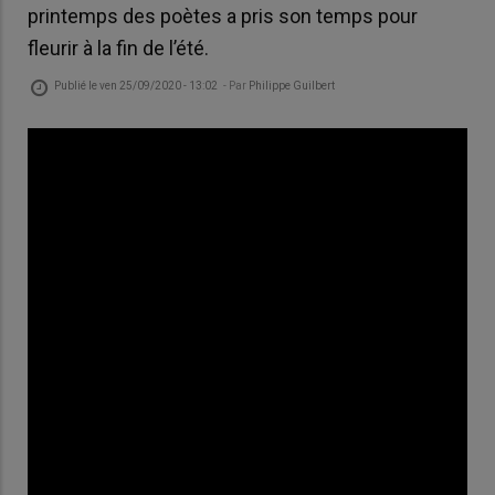
printemps des poètes a pris son temps pour
fleurir à la fin de l’été.
Publié le
ven 25/09/2020 - 13:02
- Par
Philippe Guilbert
© B