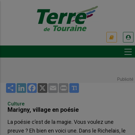
Aller
au
contenu
principal
USER
ACCOUNT
MENU
Publicité
Share
LinkedIn
Facebook
X
Email
Print
Culture
Marigny, village en poésie
La poésie c’est de la magie. Vous voulez une
preuve ? Eh bien en voici une. Dans le Richelais, le