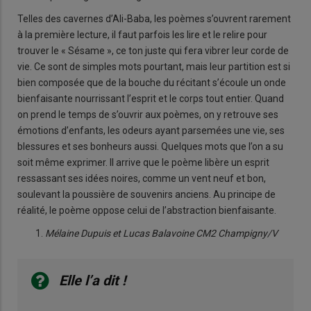
Telles des cavernes d’Ali-Baba, les poèmes s’ouvrent rarement
à la première lecture, il faut parfois les lire et le relire pour
trouver le « Sésame », ce ton juste qui fera vibrer leur corde de
vie. Ce sont de simples mots pourtant, mais leur partition est si
bien composée que de la bouche du récitant s’écoule un onde
bienfaisante nourrissant l’esprit et le corps tout entier. Quand
on prend le temps de s’ouvrir aux poèmes, on y retrouve ses
émotions d’enfants, les odeurs ayant parsemées une vie, ses
blessures et ses bonheurs aussi. Quelques mots que l’on a su
soit même exprimer. Il arrive que le poème libère un esprit
ressassant ses idées noires, comme un vent neuf et bon,
soulevant la poussière de souvenirs anciens. Au principe de
réalité, le poème oppose celui de l’abstraction bienfaisante.
Mélaine Dupuis et Lucas Balavoine CM2 Champigny/V
Elle l’a dit !