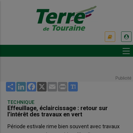
Aller
au
contenu
principal
USER
ACCOUNT
MENU
Publicité
Share
LinkedIn
Facebook
X
Email
Print
TECHNIQUE
Effeuillage, éclaircissage : retour sur
l’intérêt des travaux en vert
Période estivale rime bien souvent avec travaux