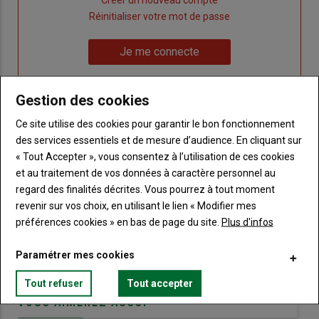
Lien
Créer un nouveau compte
"Créer
Lien
Réinitialiser votre mot de passe
un
"Réinitialiser
Lien
nouveau
votre
Je me connecte
"Je
compte"
mot
me
de
connecte"
Gestion des cookies
passe"
Ce site utilise des cookies pour garantir le bon fonctionnement
Sous-
Vous n'êtes pas abonné(e)
titre
des services essentiels et de mesure d’audience. En cliquant sur
TITRE
CRÉEZ UN COMPTE
« Tout Accepter », vous consentez à l’utilisation de ces cookies
et au traitement de vos données à caractère personnel au
Body
Choisissez votre formule et créez votre
regard des finalités décrites. Vous pourrez à tout moment
compte pour accéder à tout Terre de
revenir sur vos choix, en utilisant le lien « Modifier mes
Touraine.
préférences cookies » en bas de page du site.
Plus d'infos
Lien
Créez un compte
Paramétrer mes cookies
Tout refuser
Tout accepter
VOUS AIMEREZ AUSSI