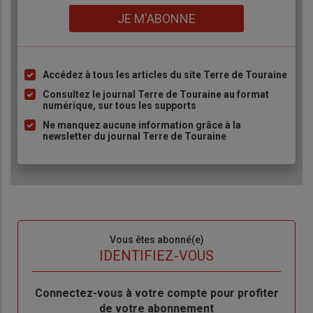
Lien
JE M'ABONNE
Accédez à tous les articles du site Terre de Touraine
Liste
à
Consultez le journal Terre de Touraine au format
numérique, sur tous les supports
puce
Ne manquez aucune information grâce à la
newsletter du journal Terre de Touraine
Sous-
Vous êtes abonné(e)
titre
TITRE
IDENTIFIEZ-VOUS
Body
Connectez-vous à votre compte pour profiter
de votre abonnement