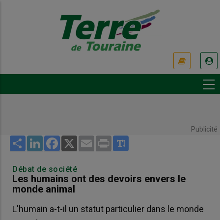
Aller
au
contenu
principal
USER
ACCOUNT
MENU
Publicité
Share
LinkedIn
Facebook
X
Email
Print
Débat de société
Les humains ont des devoirs envers le
monde animal
L'humain a-t-il un statut particulier dans le monde