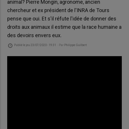
animal? Pierre Mongin, agronome, ancien
chercheur et ex président de l'INRA de Tours
pense que oui. Et s'il réfute l'idée de donner des
droits aux animaux il estime que la race humaine a
des devoirs envers eux.
Publié le
jeu 23/07/2020 - 19:31
- Par
Philippe Guilbert