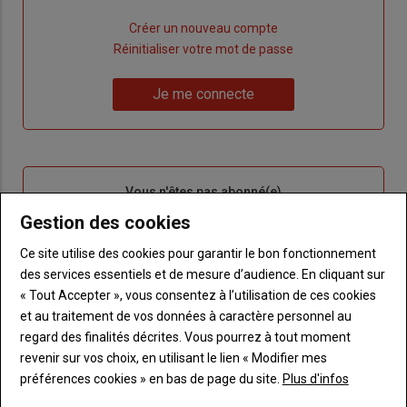
Lien
Créer un nouveau compte
"Créer
Lien
Réinitialiser votre mot de passe
un
"Réinitialiser
Lien
nouveau
votre
Je me connecte
"Je
compte"
mot
me
de
connecte"
passe"
Sous-
Vous n'êtes pas abonné(e)
titre
TITRE
CRÉEZ UN COMPTE
Gestion des cookies
Ce site utilise des cookies pour garantir le bon fonctionnement
Body
Choisissez votre formule et créez votre
des services essentiels et de mesure d’audience. En cliquant sur
compte pour accéder à tout Terre de
« Tout Accepter », vous consentez à l’utilisation de ces cookies
Touraine.
et au traitement de vos données à caractère personnel au
regard des finalités décrites. Vous pourrez à tout moment
Lien
Créez un compte
revenir sur vos choix, en utilisant le lien « Modifier mes
préférences cookies » en bas de page du site.
Plus d'infos