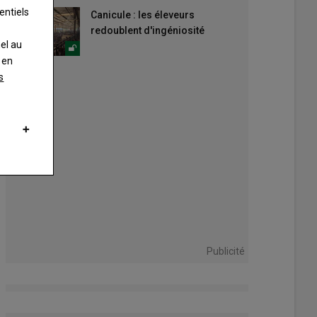
entiels
Canicule : les éleveurs
redoublent d'ingéniosité
nel au
 en
s
Publicité