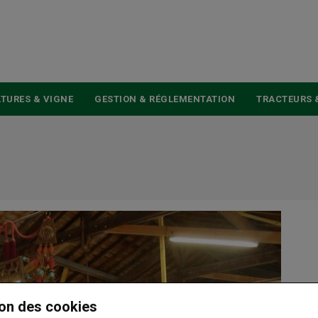
USER
ACCOUNT
MENU
TURES & VIGNE
GESTION & RÉGLEMENTATION
TRACTEURS 
on des cookies