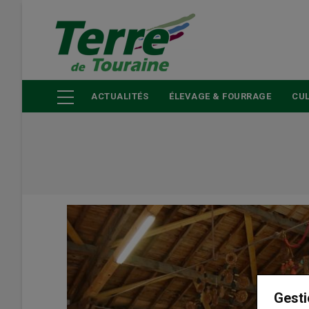
Aller
au
contenu
principal
ACTUALITÉS
ÉLEVAGE & FOURRAGE
CUL
Gesti