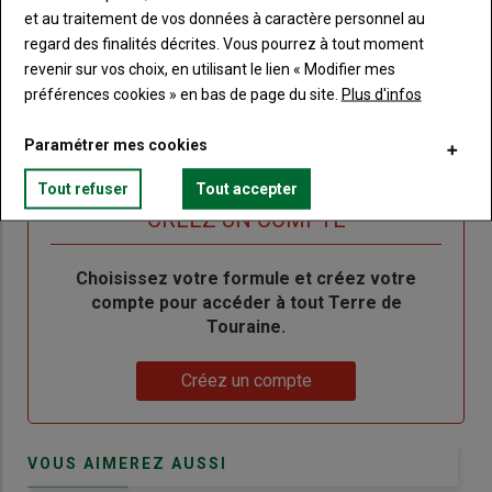
et au traitement de vos données à caractère personnel au
"Créer
Lien
Réinitialiser votre mot de passe
regard des finalités décrites. Vous pourrez à tout moment
un
"Réinitialiser
revenir sur vos choix, en utilisant le lien « Modifier mes
Lien
nouveau
votre
Je me connecte
préférences cookies » en bas de page du site.
Plus d'infos
"Je
compte"
mot
me
de
Paramétrer mes cookies
connecte"
passe"
Tout refuser
Tout accepter
Sous-
Vous n'êtes pas abonné(e)
titre
TITRE
CRÉEZ UN COMPTE
Body
Choisissez votre formule et créez votre
compte pour accéder à tout Terre de
Touraine.
Lien
Créez un compte
VOUS AIMEREZ AUSSI