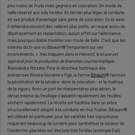
peu moins de fruits mais gagnera en coloration. Un mode de
taille réservé aux sols fertiles. En terrain plus léger, la conduite
en axe produit d’avantage sans perte de coloration. En bi-axes
il obtiendra souvent des calibres plus petits, un risque accru de
dépérissement en replantation, aucun effet sur l’alternance…
mais pourquoi diable modifier son mode de taille. C’est que les
intérêts du bi-axe ou Bibaum® l’emportent sur ses
inconvénients. «
Très fréquent dans le Piémont, le bi-axe est
apprécié pour la production de branches courtes
explique
Alessandro Rizzato. Pour le directeur technique des
entreprises Rivoira Giovanni e Figli, la forme
Bibaum
® favorise
la pénétration de la lumière -donc la coloration - et la maîtrise
de la vigueu. Avec un port de charpentières plus aérien, le
climat interne du feuillage s’assainit rapidement, les feuilles
sèchent rapidement. La récolte est facilitée dans un arbre
structurellement adapté à la conduite en mur fruitier. Bibaum®
est utilisée en particulier pour les variétés très vigoureuses
requérant beaucoup de lumière pour synthétiser la couleur de
l’épiderme, plantées sur des sols très fertiles (exemple Fuji).