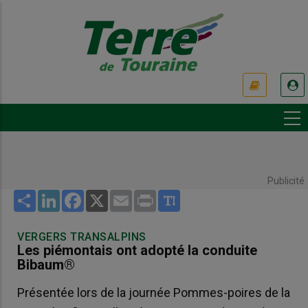
Aller
au
contenu
principal
USER
ACCOUNT
MENU
Publicité
Share
LinkedIn
Facebook
X
Email
Print
VERGERS TRANSALPINS
Les piémontais ont adopté la conduite
Bibaum®
Présentée lors de la journée Pommes-poires de la