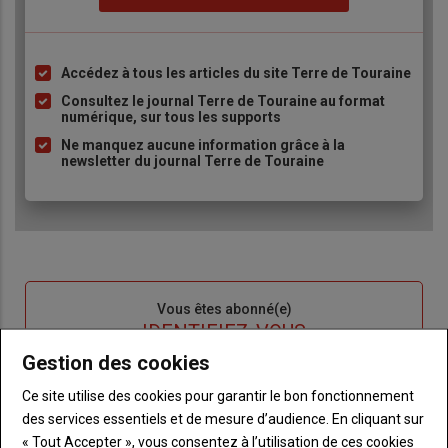
Accédez à tous les articles du site Terre de Touraine
Liste
à
Consultez le journal Terre de Touraine au format
numérique, sur tous les supports
puce
Ne manquez aucune information grâce à la
newsletter du journal Terre de Touraine
Sous-
Vous êtes abonné(e)
titre
TITRE
IDENTIFIEZ-VOUS
Gestion des cookies
Body
Connectez-vous à votre compte pour profiter
Ce site utilise des cookies pour garantir le bon fonctionnement
de votre abonnement
des services essentiels et de mesure d’audience. En cliquant sur
« Tout Accepter », vous consentez à l’utilisation de ces cookies
Lien
Créer un nouveau compte