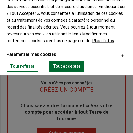
des services essentiels et de mesure d’audience. En cliquant sur
Body
Connectez-vous à votre compte pour profiter
« Tout Accepter », vous consentez à l’utilisation de ces cookies
de votre abonnement
et au traitement de vos données à caractère personnel au
regard des finalités décrites. Vous pourrez à tout moment
Lien
Créer un nouveau compte
revenir sur vos choix, en utilisant le lien « Modifier mes
"Créer
Lien
Réinitialiser votre mot de passe
préférences cookies » en bas de page du site.
Plus d'infos
un
"Réinitialiser
Lien
nouveau
votre
Je me connecte
Paramétrer mes cookies
"Je
compte"
mot
me
de
Tout refuser
Tout accepter
connecte"
passe"
Sous-
Vous n'êtes pas abonné(e)
titre
TITRE
CRÉEZ UN COMPTE
Body
Choisissez votre formule et créez votre
compte pour accéder à tout Terre de
Touraine.
Lien