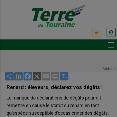
Aller
au
contenu
principal
USER
ACCOUNT
MENU
Publicité
Share
LinkedIn
Facebook
X
Email
Print
Renard : éleveurs, déclarez vos dégâts !
Le manque de déclarations de dégâts pourrait
remettre en cause le statut du renard en tant
qu’espèce susceptible d’occasionner des dégâts.