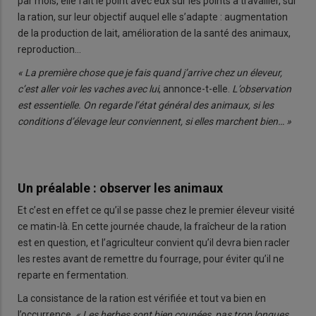
par mois, elle fait le point avec eux sur les points à travailler, sur
la ration, sur leur objectif auquel elle s’adapte : augmentation
de la production de lait, amélioration de la santé des animaux,
reproduction…
« La première chose que je fais quand j’arrive chez un éleveur,
c’est aller voir les vaches avec lui
, annonce-t-elle.
L’observation
est essentielle. On regarde l’état général des animaux, si les
conditions d’élevage leur conviennent, si elles marchent bien… »
Un préalable : observer les animaux
Et c’est en effet ce qu’il se passe chez le premier éleveur visité
ce matin-là. En cette journée chaude, la fraîcheur de la ration
est en question, et l’agriculteur convient qu’il devra bien racler
les restes avant de remettre du fourrage, pour éviter qu’il ne
reparte en fermentation.
La consistance de la ration est vérifiée et tout va bien en
l’occurrence.
« Les herbes sont bien coupées, pas trop longues,