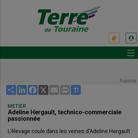
Aller
au
contenu
principal
USER
ACCOUNT
MENU
Publicité
Share
LinkedIn
Facebook
X
Email
Print
METIER
Adeline Hergault, technico-commerciale
passionnée
L’élevage coule dans les veines d'Adeline Hergault