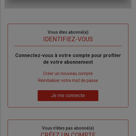
Sous-
Vous êtes abonné(e)
titre
TITRE
IDENTIFIEZ-VOUS
Body
Connectez-vous à votre compte pour profiter
de votre abonnement
Lien
Créer un nouveau compte
"Créer
Lien
Réinitialiser votre mot de passe
un
"Réinitialiser
Lien
nouveau
votre
Je me connecte
"Je
compte"
mot
me
de
connecte"
passe"
Sous-
Vous n'êtes pas abonné(e)
titre
TITRE
CRÉEZ UN COMPTE