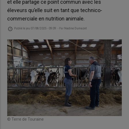
et elle partage ce point commun avec les
éleveurs qu’elle suit en tant que technico-
commerciale en nutrition animale.
Publié le
jeu 07/08/2025 - 09:09
- Par
Nadine Dumazet
© Terre de Touraine
A c
rati