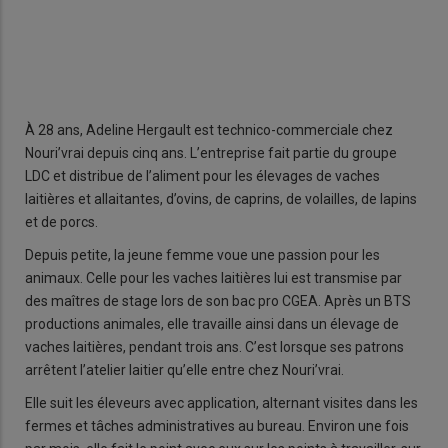
© T
À 28 ans, Adeline Hergault est technico-commerciale chez
Nouri’vrai depuis cinq ans. L’entreprise fait partie du groupe
LDC et distribue de l’aliment pour les élevages de vaches
laitières et allaitantes, d’ovins, de caprins, de volailles, de lapins
et de porcs.
Depuis petite, la jeune femme voue une passion pour les
animaux. Celle pour les vaches laitières lui est transmise par
des maîtres de stage lors de son bac pro CGEA. Après un BTS
productions animales, elle travaille ainsi dans un élevage de
vaches laitières, pendant trois ans. C’est lorsque ses patrons
arrêtent l’atelier laitier qu’elle entre chez Nouri’vrai.
Elle suit les éleveurs avec application, alternant visites dans les
fermes et tâches administratives au bureau. Environ une fois