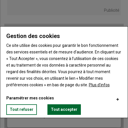
Publicité
Gestion des cookies
TITRE
JE M'ABONNE
Ce site utilise des cookies pour garantir le bon fonctionnement
Body
A partir de 85€
des services essentiels et de mesure d’audience. En cliquant sur
« Tout Accepter », vous consentez à l’utilisation de ces cookies
et au traitement de vos données à caractère personnel au
Lien
JE M'ABONNE
regard des finalités décrites. Vous pourrez à tout moment
revenir sur vos choix, en utilisant le lien « Modifier mes
préférences cookies » en bas de page du site.
Plus d'infos
Accédez à tous les articles du site Terre de Touraine
Liste
Paramétrer mes cookies
à
Consultez le journal Terre de Touraine au format
numérique, sur tous les supports
puce
Tout refuser
Tout accepter
Ne manquez aucune information grâce à la
newsletter du journal Terre de Touraine