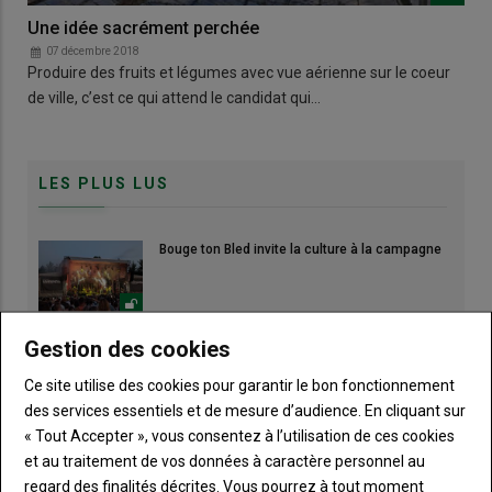
Une idée sacrément perchée
07 décembre 2018
Produire des fruits et légumes avec vue aérienne sur le coeur
de ville, c’est ce qui attend le candidat qui…
LES PLUS LUS
Bouge ton Bled invite la culture à la campagne
Gestion des cookies
Canicule : les éleveurs redoublent d'ingéniosité
Ce site utilise des cookies pour garantir le bon fonctionnement
des services essentiels et de mesure d’audience. En cliquant sur
« Tout Accepter », vous consentez à l’utilisation de ces cookies
Des tours de champs pour ajuster la stratégie
et au traitement de vos données à caractère personnel au
de récolte
regard des finalités décrites. Vous pourrez à tout moment